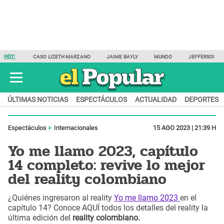
HOY:
CASO LIZETH MARZANO
JAIME BAYLY
MUNDO
JEFFERSON F
ÚLTIMAS NOTICIAS
ESPECTÁCULOS
ACTUALIDAD
DEPORTES
Espectáculos
Internacionales
15 AGO 2023 | 21:39 H
Yo me llamo 2023, capítulo
14 completo: revive lo mejor
del reality colombiano
¿Quiénes ingresaron al reality
Yo me llamo 2023
en el
capítulo 14? Conoce AQUÍ todos los detalles del reality la
última edición del
reality colombiano.