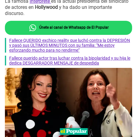
La famosa
intérprete
es la actual presidenta del sindicato
de actores en
Hollywood
y ha dado un importante
discurso.
Únete al canal de Whatsapp de El Popular
Fallece QUERIDO exchico reality que luchó contra la DEPRESIÓN
y pasó sus ÚLTIMOS MINUTOS con su familia: "Me estoy
esforzando mucho para no rendirme"
Fallece querido actor tras luchar contra la bipolaridad y su hija le
dedica DESGARRADOR MENSAJE de despedida