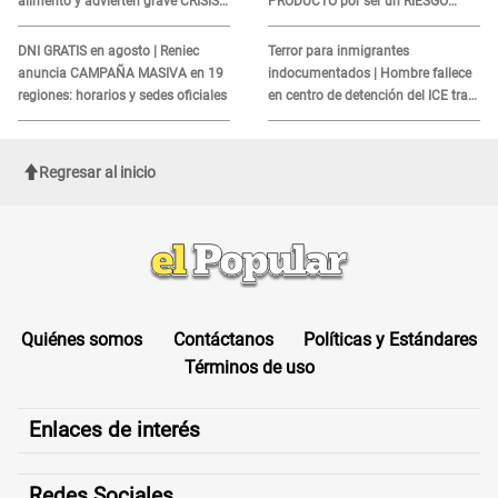
alimento y advierten grave CRISIS
PRODUCTO por ser un RIESGO
en el mar
MORTAL para consumidores: ¿Cuál
es?
DNI GRATIS en agosto | Reniec
Terror para inmigrantes
anuncia CAMPAÑA MASIVA en 19
indocumentados | Hombre fallece
regiones: horarios y sedes oficiales
en centro de detención del ICE tras
sufrir una "emergencia médica"
Regresar al inicio
Quiénes somos
Contáctanos
Políticas y Estándares
Términos de uso
Enlaces de interés
Redes Sociales