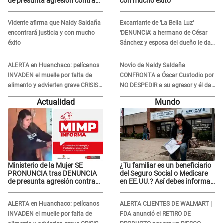
de presunta agresión contra
con mucho éxito
niño con autismo en Surco
Vidente afirma que Naldy Saldaña
Excantante de 'La Bella Luz'
encontrará justicia y con mucho
'DENUNCIA' a hermano de César
éxito
Sánchez y esposa del dueño le da
INDIGNANTE respuesta: "Ellos son
así, tranquila"
ALERTA en Huanchaco: pelícanos
Novio de Naldy Saldaña
INVADEN el muelle por falta de
CONFRONTA a Óscar Custodio por
alimento y advierten grave CRISIS
NO DESPEDIR a su agresor y él da
en el mar
INDIGNANTE respuesta: "Nadie me
Actualidad
Mundo
dice qué hacer"
Ministerio de la Mujer SE
¿Tu familiar es un beneficiario
PRONUNCIA tras DENUNCIA
del Seguro Social o Medicare
de presunta agresión contra
en EE.UU.? Así debes informar
niño con autismo en Surco
sobre su muerte para EVITAR
COBROS
ALERTA en Huanchaco: pelícanos
ALERTA CLIENTES DE WALMART |
INVADEN el muelle por falta de
FDA anunció el RETIRO DE