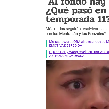
'Al fondo hay 
¿Qué pasó en 
temporada 11
Más dudas seguirán resolviéndose e
con
los Montalbán y los Gonzáles
?
Melissa Loza LLORA al revelar que su M
EMOTIVA DESPEDIDA
Hija de Patty Wong revela su UBICACIÓN
ASTRONÓMICA DEUDA