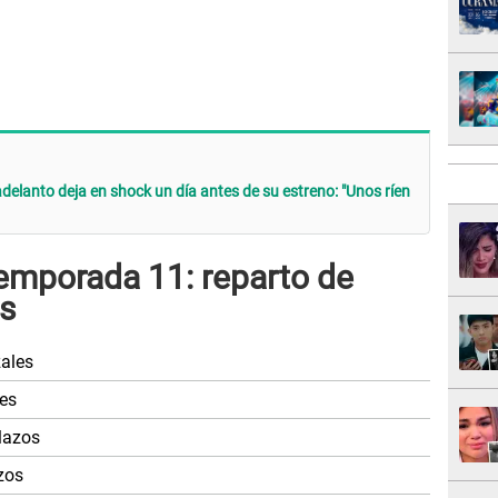
delanto deja en shock un día antes de su estreno: "Unos ríen
 temporada 11: reparto de
es
ales
es
lazos
zos