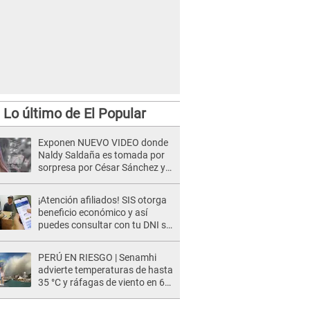
Lo último de El Popular
Exponen NUEVO VIDEO donde
Naldy Saldaña es tomada por
sorpresa por César Sánchez y
ella evidencia su REACCIÓN: Le
agarró la mano
¡Atención afiliados! SIS otorga
beneficio económico y así
puedes consultar con tu DNI si
te corresponde
PERÚ EN RIESGO | Senamhi
advierte temperaturas de hasta
35 °C y ráfagas de viento en 6
regiones del país