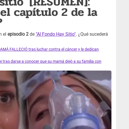
sitio' [RESUMEN]:
el capítulo 2 de la
?
n el
episodio 2
de
"Al Fondo Hay Sitio"
. ¿Qué sucederá
AMÁ FALLECIÓ tras luchar contra el cáncer y le dedican
 tras darse a conocer que su mamá dejó a su familia con