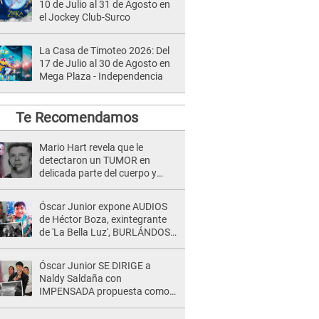
10 de Julio al 31 de Agosto en
el Jockey Club-Surco
La Casa de Timoteo 2026: Del
17 de Julio al 30 de Agosto en
Mega Plaza - Independencia
Te Recomendamos
Mario Hart revela que le
detectaron un TUMOR en
delicada parte del cuerpo y
expone diagnóstico: "Dolores
muy fuertes..."
Óscar Junior expone AUDIOS
de Héctor Boza, exintegrante
de 'La Bella Luz', BURLÁNDOSE
de Anely Dávila tras acusarlo
de maltrato: "Grábame..."
Óscar Junior SE DIRIGE a
Naldy Saldaña con
IMPENSADA propuesta como
nuevo líder de 'La Bella Luz' tras
denuncia: "Otro tipo de ley..."