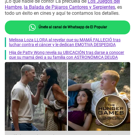
¡Lo que nadie de conto! La precuela de
Los Juegos del
Hambre
,
la Balada de Pájaros Cantores y Serpientes
, es
todo un éxito en cines y aquí te contamos los detalles.
Únete al canal de Whatsapp de El Popular
Melissa Loza LLORA al revelar que su MAMÁ FALLECIÓ tras
luchar contra el cáncer y le dedican EMOTIVA DESPEDIDA
Hija de Patty Wong revela su UBICACIÓN tras darse a conocer
que su mamá dejó a su familia con ASTRONÓMICA DEUDA