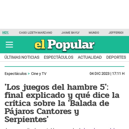
HOY:
CASO LIZETH MARZANO
JAIME BAYLY
MUNDO
JEFFERSON F
ÚLTIMAS NOTICIAS
ESPECTÁCULOS
ACTUALIDAD
DEPORTES
Espectáculos
Cine y TV
04 DIC 2023 | 17:11 H
'Los juegos del hambre 5':
final explicado y qué dice la
crítica sobre la 'Balada de
Pájaros Cantores y
Serpientes'