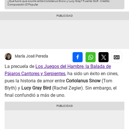
¿Qué fue lo que ocurrió entre Coriolanus Snow y Lucy Gray?
Fuente: GLR
-
Crédito:
Composición El Popular
María José Pereda
La precuela de
Los Juegos del Hambre
,
la Balada de
Pájaros Cantores y Serpientes
, ha sido un éxito en cines,
pues la historia de amor entre
Coriolanus Snow
(Tom
Blyth) y
Lucy Gray Bird
(Rachel Zegler). Sin embargo, el
final confundió a más de uno.