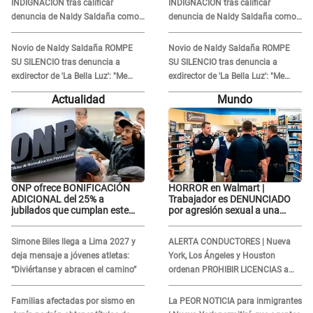
INDIGNACIÓN tras calificar
INDIGNACIÓN tras calificar
denuncia de Naldy Saldaña como
denuncia de Naldy Saldaña como
'acto bochornoso': "No es justo
'acto bochornoso': "No es justo
atacar a otra mujer"
atacar a otra mujer"
Novio de Naldy Saldaña ROMPE
Novio de Naldy Saldaña ROMPE
SU SILENCIO tras denuncia a
SU SILENCIO tras denuncia a
exdirector de 'La Bella Luz': "Me
exdirector de 'La Bella Luz': "Me
basta con que ella esté bien"
basta con que ella esté bien"
Actualidad
Mundo
ONP ofrece BONIFICACIÓN
HORROR en Walmart |
ADICIONAL del 25% a
Trabajador es DENUNCIADO
jubilados que cumplan este
por agresión sexual a una
REQUISITO: revisa si accedes
cliente y su respuesta
aquí
INDIGNÓ A TODOS
Simone Biles llega a Lima 2027 y
ALERTA CONDUCTORES | Nueva
deja mensaje a jóvenes atletas:
York, Los Ángeles y Houston
“Diviértanse y abracen el camino”
ordenan PROHIBIR LICENCIAS a
quienes no presenten ESTE
DOCUMENTO
Familias afectadas por sismo en
La PEOR NOTICIA para inmigrantes