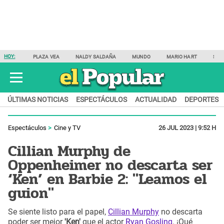
HOY:
PLAZA VEA
NALDY SALDAÑA
MUNDO
MARIO HART
SAM
ÚLTIMAS NOTICIAS
ESPECTÁCULOS
ACTUALIDAD
DEPORTES
Espectáculos
Cine y TV
26 JUL 2023 | 9:52 H
Cillian Murphy de
Oppenheimer no descarta ser
‘Ken’ en Barbie 2: "Leamos el
guion"
Se siente listo para el papel,
Cillian Murphy
no descarta
poder ser mejor
'Ken'
que el actor
Ryan Gosling
. ¡Qué