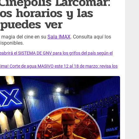
Cinépolis Larcomar:
os horarios y las
 puedes ver
la magia del cine en su
Sala IMAX
. Consulta aquí los
disponibles.
rirá el SISTEMA DE GNV para los grifos del país según el
ma! Corte de agua MASIVO este 12 al 18 de marzo: revisa los