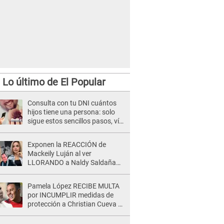
Lo último de El Popular
Consulta con tu DNI cuántos
hijos tiene una persona: solo
sigue estos sencillos pasos, vía
Reniec
Exponen la REACCIÓN de
Mackeily Luján al ver
LLORANDO a Naldy Saldaña
tras AGRESIÓN de director de
'La Bella Luz': Esto hizo
Pamela López RECIBE MULTA
por INCUMPLIR medidas de
protección a Christian Cueva y
juez le da ULTIMÁTUM: "Debe
abonar en 3 días"