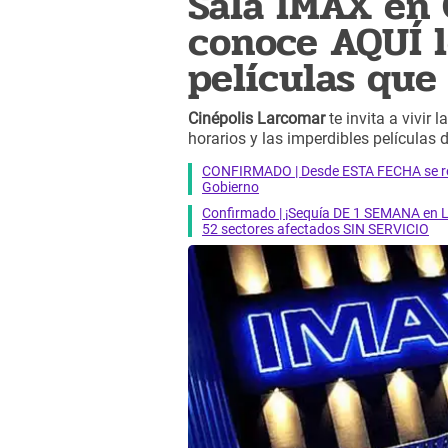
Sala IMAX en 
conoce AQUÍ l
películas que
Cinépolis Larcomar
te invita a vivir 
horarios y las imperdibles películas 
CONFIRMADO | Desde ESTA FECHA se reab
Gobierno
Confirmado | ¡Sequía DE 1 SEMANA en Li
52 sectores afectados SIN SERVICIO