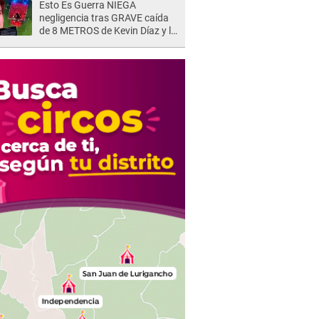
Esto Es Guerra NIEGA
negligencia tras GRAVE caída
de 8 METROS de Kevin Díaz y lo
SEÑALAN: "No adoptó la
postura correcta"