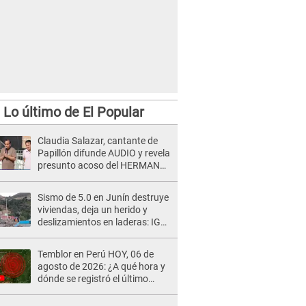
Lo último de El Popular
Claudia Salazar, cantante de
Papillón difunde AUDIO y revela
presunto acoso del HERMANO
del director musical de La Bella
Luz: "Me quedé asustada, en
Sismo de 5.0 en Junín destruye
shock"
viviendas, deja un herido y
deslizamientos en laderas: IGP
alerta sobre posibles réplicas
Temblor en Perú HOY, 06 de
agosto de 2026: ¿A qué hora y
dónde se registró el último
sismo, según IGP?