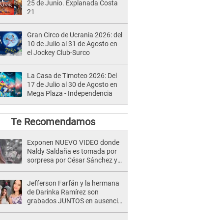
25 de Junio. Explanada Costa
21
Gran Circo de Ucrania 2026: del
10 de Julio al 31 de Agosto en
el Jockey Club-Surco
La Casa de Timoteo 2026: Del
17 de Julio al 30 de Agosto en
Mega Plaza - Independencia
Te Recomendamos
Exponen NUEVO VIDEO donde
Naldy Saldaña es tomada por
sorpresa por César Sánchez y
ella evidencia su REACCIÓN: Le
agarró la mano
Jefferson Farfán y la hermana
de Darinka Ramírez son
grabados JUNTOS en ausencia
de Xiomy Kanashiro: "Siempre
va acompañada..."