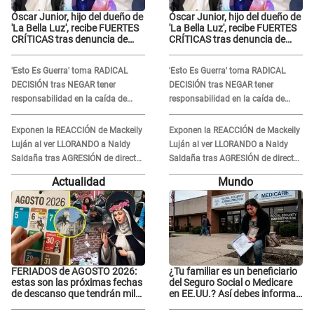
Óscar Junior, hijo del dueño de
Óscar Junior, hijo del dueño de
'La Bella Luz', recibe FUERTES
'La Bella Luz', recibe FUERTES
CRÍTICAS tras denuncia de
CRÍTICAS tras denuncia de
Naldy Saldaña contra su tío:
Naldy Saldaña contra su tío:
"Cómplice"
"Cómplice"
'Esto Es Guerra' toma RADICAL
'Esto Es Guerra' toma RADICAL
DECISIÓN tras NEGAR tener
DECISIÓN tras NEGAR tener
responsabilidad en la caída de
responsabilidad en la caída de
Kevin Díaz desde 8 metros de
Kevin Díaz desde 8 metros de
altura
altura
Exponen la REACCIÓN de Mackeily
Exponen la REACCIÓN de Mackeily
Luján al ver LLORANDO a Naldy
Luján al ver LLORANDO a Naldy
Saldaña tras AGRESIÓN de director
Saldaña tras AGRESIÓN de director
de 'La Bella Luz': Esto hizo
de 'La Bella Luz': Esto hizo
Actualidad
Mundo
FERIADOS de AGOSTO 2026:
¿Tu familiar es un beneficiario
estas son las próximas fechas
del Seguro Social o Medicare
de descanso que tendrán miles
en EE.UU.? Así debes informar
de peruanos
sobre su muerte para EVITAR