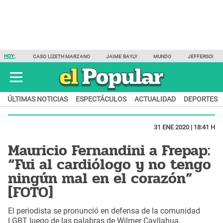
HOY:
CASO LIZETH MARZANO
JAIME BAYLY
MUNDO
JEFFERSON F
ÚLTIMAS NOTICIAS
ESPECTÁCULOS
ACTUALIDAD
DEPORTES
31 ENE 2020 | 18:41 H
Mauricio Fernandini a Frepap:
“Fui al cardiólogo y no tengo
ningún mal en el corazón”
[FOTO]
El periodista se pronunció en defensa de la comunidad
LGBT luego de las palabras de Wilmer Cayllahua.