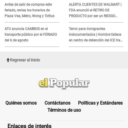
COBROS
Antes de salir de compras este
ALERTA CLIENTES DE WALMART |
feriado, revisa los horarios de
FDA anunció el RETIRO DE
Plaza Vea, Metro, Wong y Tottus
PRODUCTO por ser un RIESGO
MORTAL para consumidores: ¿Cuál
es?
ATU anuncia CAMBIOS en el
Terror para inmigrantes
transporte público por el FERIADO
indocumentados | Hombre fallece
del 6 de agosto
en centro de detención del ICE tras
sufrir una "emergencia médica"
Regresar al inicio
Quiénes somos
Contáctanos
Políticas y Estándares
Términos de uso
Enlaces de interés