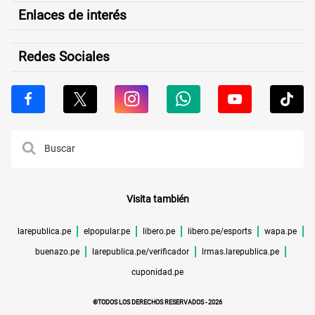
Enlaces de interés
Redes Sociales
Visita también
larepublica.pe
elpopular.pe
libero.pe
libero.pe/esports
wapa.pe
buenazo.pe
larepublica.pe/verificador
lrmas.larepublica.pe
cuponidad.pe
©TODOS LOS DERECHOS RESERVADOS -
2026