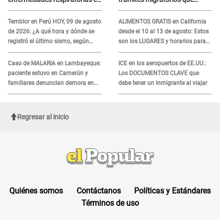
niños
podrían necesitar tu prueba de
ADN
Temblor en Perú HOY, 09 de agosto
ALIMENTOS GRATIS en California
de 2026: ¿A qué hora y dónde se
desde el 10 al 13 de agosto: Estos
registró el último sismo, según
son los LUGARES y horarios para
IGP?
recibir la ayuda
Caso de MALARIA en Lambayeque:
ICE en los aeropuertos de EE.UU.:
paciente estuvo en Camerún y
Los DOCUMENTOS CLAVE que
familiares denuncian demora en
debe tener un inmigrante al viajar
tratamiento
Regresar al inicio
Quiénes somos
Contáctanos
Políticas y Estándares
Términos de uso