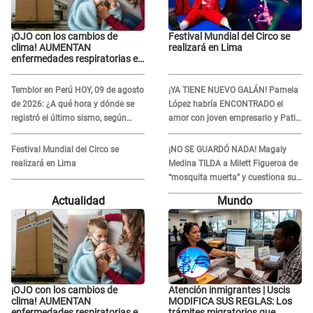
¡OJO con los cambios de
Festival Mundial del Circo se
clima! AUMENTAN
realizará en Lima
enfermedades respiratorias en
niños
Temblor en Perú HOY, 09 de agosto
¡YA TIENE NUEVO GALÁN! Pamela
de 2026: ¿A qué hora y dónde se
López habría ENCONTRADO el
registró el último sismo, según
amor con joven empresario y Pati
IGP?
Lorena la ECHA en VIVO
Festival Mundial del Circo se
¡NO SE GUARDÓ NADA! Magaly
realizará en Lima
Medina TILDA a Milett Figueroa de
“mosquita muerta” y cuestiona su
RECONCILIACIÓN con Marcelo
Actualidad
Mundo
Tinelli en TV argentina
¡OJO con los cambios de
Atención inmigrantes | Uscis
clima! AUMENTAN
MODIFICA SUS REGLAS: Los
enfermedades respiratorias en
trámites migratorios que