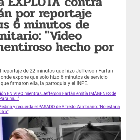
a EXPLOTA contra
án por reportaje
us 6 minutos de
nitario: "Video
mentiroso hecho por
l reportaje de 22 minutos que hizo Jefferson Farfán
donde expone que solo hizo 6 minutos de servicio
que firmaron ella, la parroquia y el INPE.
ón EN VIVO mientras Jefferson Farfán emitía IMÁGENES de
ara mí..."
edina y recuerda el PASADO de Alfredo Zambrano: "No estaría
otra"