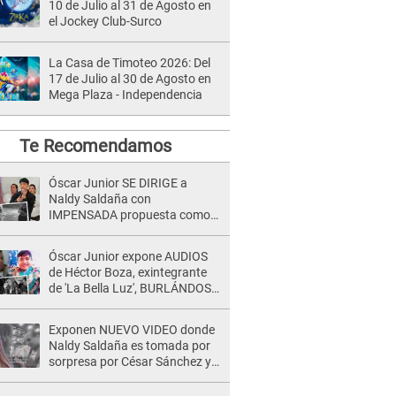
10 de Julio al 31 de Agosto en
el Jockey Club-Surco
La Casa de Timoteo 2026: Del
17 de Julio al 30 de Agosto en
Mega Plaza - Independencia
Te Recomendamos
Óscar Junior SE DIRIGE a
Naldy Saldaña con
IMPENSADA propuesta como
nuevo líder de 'La Bella Luz' tras
denuncia: "Otro tipo de ley..."
Óscar Junior expone AUDIOS
de Héctor Boza, exintegrante
de 'La Bella Luz', BURLÁNDOSE
de Anely Dávila tras acusarlo
de maltrato: "Grábame..."
Exponen NUEVO VIDEO donde
Naldy Saldaña es tomada por
sorpresa por César Sánchez y
ella evidencia su REACCIÓN: Le
agarró la mano