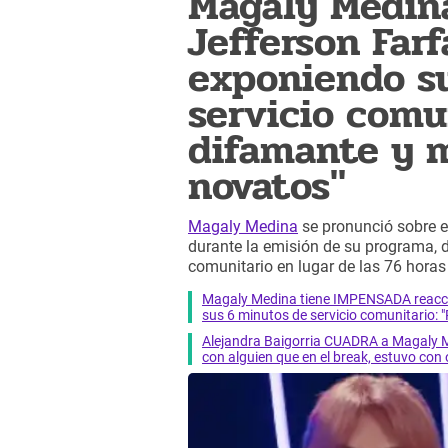
Magaly Medin
Jefferson Farf
exponiendo s
servicio comu
difamante y 
novatos"
Magaly Medina
se pronunció sobre e
durante la emisión de su programa, 
comunitario en lugar de las 76 horas 
Magaly Medina tiene IMPENSADA reacci
sus 6 minutos de servicio comunitario: "P
Alejandra Baigorria CUADRA a Magaly M
con alguien que en el break, estuvo con 