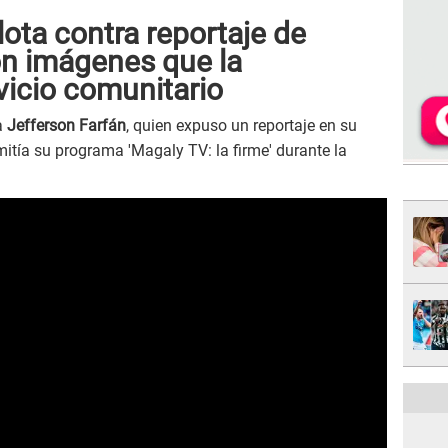
ota contra reportaje de
on imágenes que la
vicio comunitario
a
Jefferson Farfán
, quien expuso un reportaje en su
itía su programa 'Magaly TV: la firme' durante la