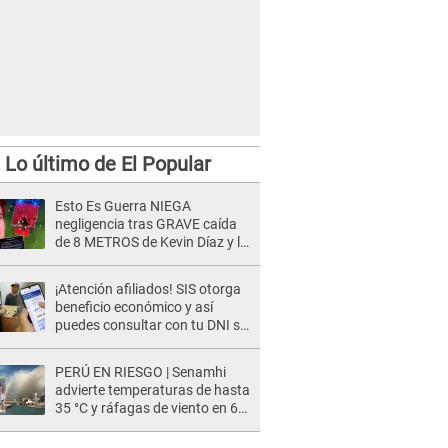
Lo último de El Popular
Esto Es Guerra NIEGA
negligencia tras GRAVE caída
de 8 METROS de Kevin Díaz y lo
SEÑALAN: "No adoptó la
postura correcta"
¡Atención afiliados! SIS otorga
beneficio económico y así
puedes consultar con tu DNI si
te corresponde
PERÚ EN RIESGO | Senamhi
advierte temperaturas de hasta
35 °C y ráfagas de viento en 6
regiones del país