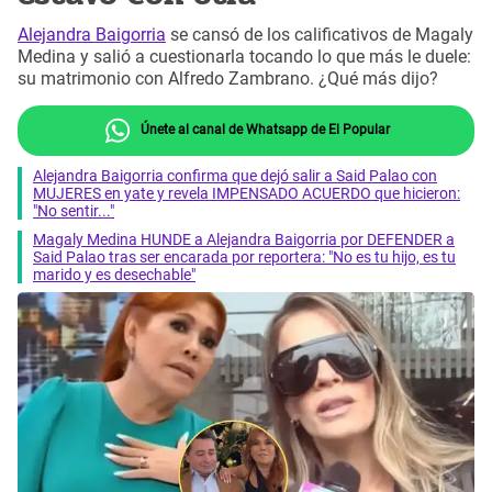
Alejandra Baigorria
se cansó de los calificativos de Magaly
Medina y salió a cuestionarla tocando lo que más le duele:
su matrimonio con Alfredo Zambrano. ¿Qué más dijo?
Únete al canal de Whatsapp de El Popular
Alejandra Baigorria confirma que dejó salir a Said Palao con
MUJERES en yate y revela IMPENSADO ACUERDO que hicieron:
"No sentir..."
Magaly Medina HUNDE a Alejandra Baigorria por DEFENDER a
Said Palao tras ser encarada por reportera: "No es tu hijo, es tu
marido y es desechable"