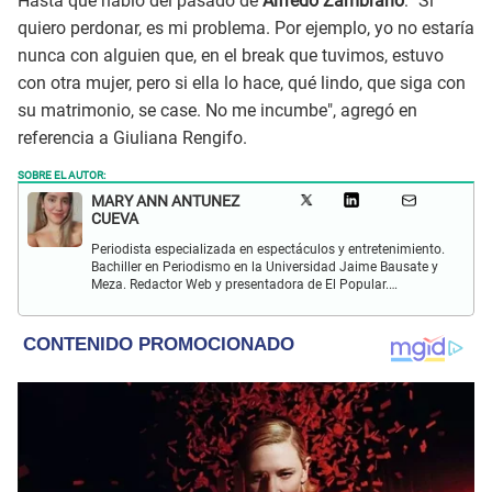
Hasta que habló del pasado de
Alfredo Zambrano
: "Si
quiero perdonar, es mi problema. Por ejemplo, yo no estaría
nunca con alguien que, en el break que tuvimos, estuvo
con otra mujer, pero si ella lo hace, qué lindo, que siga con
su matrimonio, se case. No me incumbe", agregó en
referencia a Giuliana Rengifo.
SOBRE EL AUTOR:
MARY ANN ANTUNEZ
CUEVA
Periodista especializada en espectáculos y entretenimiento.
Bachiller en Periodismo en la Universidad Jaime Bausate y
Meza. Redactor Web y presentadora de El Popular.
Interesada en temas relacionados a la coyuntura, farándula
y espectáculos internacional.