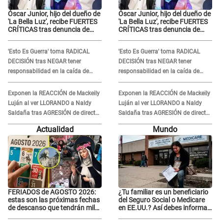
Óscar Junior, hijo del dueño de
Óscar Junior, hijo del dueño de
'La Bella Luz', recibe FUERTES
'La Bella Luz', recibe FUERTES
CRÍTICAS tras denuncia de
CRÍTICAS tras denuncia de
Naldy Saldaña contra su tío:
Naldy Saldaña contra su tío:
"Cómplice"
"Cómplice"
'Esto Es Guerra' toma RADICAL
'Esto Es Guerra' toma RADICAL
DECISIÓN tras NEGAR tener
DECISIÓN tras NEGAR tener
responsabilidad en la caída de
responsabilidad en la caída de
Kevin Díaz desde 8 metros de
Kevin Díaz desde 8 metros de
altura
altura
Exponen la REACCIÓN de Mackeily
Exponen la REACCIÓN de Mackeily
Luján al ver LLORANDO a Naldy
Luján al ver LLORANDO a Naldy
Saldaña tras AGRESIÓN de director
Saldaña tras AGRESIÓN de director
de 'La Bella Luz': Esto hizo
de 'La Bella Luz': Esto hizo
Actualidad
Mundo
FERIADOS de AGOSTO 2026:
¿Tu familiar es un beneficiario
estas son las próximas fechas
del Seguro Social o Medicare
de descanso que tendrán miles
en EE.UU.? Así debes informar
de peruanos
sobre su muerte para EVITAR