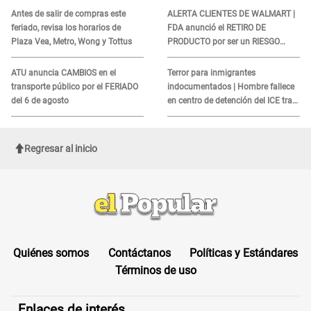
COBROS
Antes de salir de compras este
ALERTA CLIENTES DE WALMART |
feriado, revisa los horarios de
FDA anunció el RETIRO DE
Plaza Vea, Metro, Wong y Tottus
PRODUCTO por ser un RIESGO
MORTAL para consumidores: ¿Cuál
es?
ATU anuncia CAMBIOS en el
Terror para inmigrantes
transporte público por el FERIADO
indocumentados | Hombre fallece
del 6 de agosto
en centro de detención del ICE tras
sufrir una "emergencia médica"
Regresar al inicio
Quiénes somos
Contáctanos
Políticas y Estándares
Términos de uso
Enlaces de interés