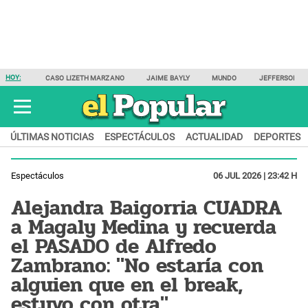
HOY:
CASO LIZETH MARZANO
JAIME BAYLY
MUNDO
JEFFERSON F
ÚLTIMAS NOTICIAS
ESPECTÁCULOS
ACTUALIDAD
DEPORTES
Espectáculos
06 JUL 2026 | 23:42 H
Alejandra Baigorria CUADRA
a Magaly Medina y recuerda
el PASADO de Alfredo
Zambrano: "No estaría con
alguien que en el break,
estuvo con otra"