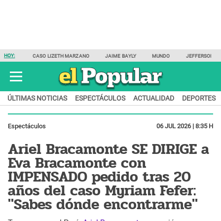
HOY:
CASO LIZETH MARZANO
JAIME BAYLY
MUNDO
JEFFERSON F
ÚLTIMAS NOTICIAS
ESPECTÁCULOS
ACTUALIDAD
DEPORTES
Espectáculos
06 JUL 2026 | 8:35 H
Ariel Bracamonte SE DIRIGE a
Eva Bracamonte con
IMPENSADO pedido tras 20
años del caso Myriam Fefer:
"Sabes dónde encontrarme"