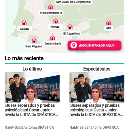
Lo más reciente
Lo último
Espectáculos
¡Buses separados y pruebas
¡Buses separados y pruebas
psicológicas! Óscar Junior
psicológicas! Óscar Junior
revela la LISTA de DRÁSTICAS
revela la LISTA de DRÁSTICAS
medidas para prevenir acoso
medidas para prevenir acoso
en 'La Bella Luz' tras caso
en 'La Bella Luz' tras caso
Naldy Saldaña toma DRÁSTICA
Naldy Saldaña toma DRÁSTICA
Naldy Saldaña
Naldy Saldaña