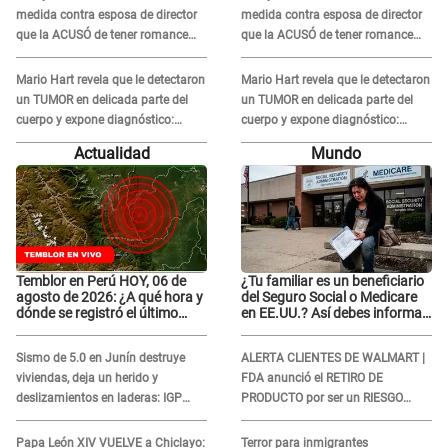
medida contra esposa de director
medida contra esposa de director
que la ACUSÓ de tener romance
que la ACUSÓ de tener romance
con él: "Muy triste..."
con él: "Muy triste..."
Mario Hart revela que le detectaron
Mario Hart revela que le detectaron
un TUMOR en delicada parte del
un TUMOR en delicada parte del
cuerpo y expone diagnóstico:
cuerpo y expone diagnóstico:
"Dolores muy fuertes..."
"Dolores muy fuertes..."
Actualidad
Mundo
Temblor en Perú HOY, 06 de
¿Tu familiar es un beneficiario
agosto de 2026: ¿A qué hora y
del Seguro Social o Medicare
dónde se registró el último
en EE.UU.? Así debes informar
sismo, según IGP?
sobre su muerte para EVITAR
COBROS
Sismo de 5.0 en Junín destruye
ALERTA CLIENTES DE WALMART |
viviendas, deja un herido y
FDA anunció el RETIRO DE
deslizamientos en laderas: IGP
PRODUCTO por ser un RIESGO
alerta sobre posibles réplicas
MORTAL para consumidores: ¿Cuál
es?
Papa León XIV VUELVE a Chiclayo:
Terror para inmigrantes