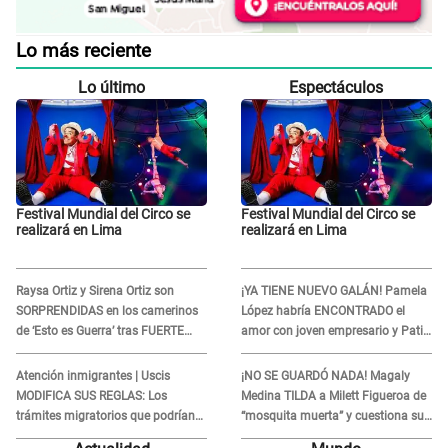
Lo más reciente
Lo último
Espectáculos
Festival Mundial del Circo se
Festival Mundial del Circo se
realizará en Lima
realizará en Lima
Raysa Ortiz y Sirena Ortiz son
¡YA TIENE NUEVO GALÁN! Pamela
SORPRENDIDAS en los camerinos
López habría ENCONTRADO el
de ‘Esto es Guerra’ tras FUERTE
amor con joven empresario y Pati
ENFRENTAMIENTO con Gabriel
Lorena la ECHA en VIVO
Moisés: “Gracias”
Atención inmigrantes | Uscis
¡NO SE GUARDÓ NADA! Magaly
MODIFICA SUS REGLAS: Los
Medina TILDA a Milett Figueroa de
trámites migratorios que podrían
“mosquita muerta” y cuestiona su
necesitar tu prueba de ADN
RECONCILIACIÓN con Marcelo