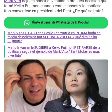
Mark Vito
dejó en shock al ventilar la drástica decisión que
tomó Keiko Fujimori cuando eran esposos y lo confiesa
tras convertirse en presidenta del Perú. ¿De qué se trata?
Únete al canal de Whatsapp de El Popular
Mark Vito SE CASÓ con Leslie Echevarría en ÍNTIMA boda en
medio de polémica por SEGUNDA VUELTA: ¿Qué dirá Keiko
Fujimori?
Mario Irivarren le SUGIERE a Keiko Fujimori RETIRARSE de la
política y seguir el ejemplo de Mark Vito: “Ser tiktoker es más
divertido”