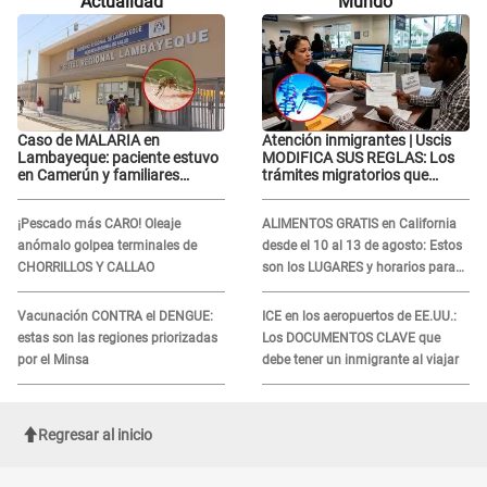
Actualidad
Mundo
Tinelli en TV argentina
Caso de MALARIA en
Atención inmigrantes | Uscis
Lambayeque: paciente estuvo
MODIFICA SUS REGLAS: Los
en Camerún y familiares
trámites migratorios que
denuncian demora en
podrían necesitar tu prueba de
tratamiento
ADN
¡Pescado más CARO! Oleaje
ALIMENTOS GRATIS en California
anómalo golpea terminales de
desde el 10 al 13 de agosto: Estos
CHORRILLOS Y CALLAO
son los LUGARES y horarios para
recibir la ayuda
Vacunación CONTRA el DENGUE:
ICE en los aeropuertos de EE.UU.:
estas son las regiones priorizadas
Los DOCUMENTOS CLAVE que
por el Minsa
debe tener un inmigrante al viajar
Regresar al inicio