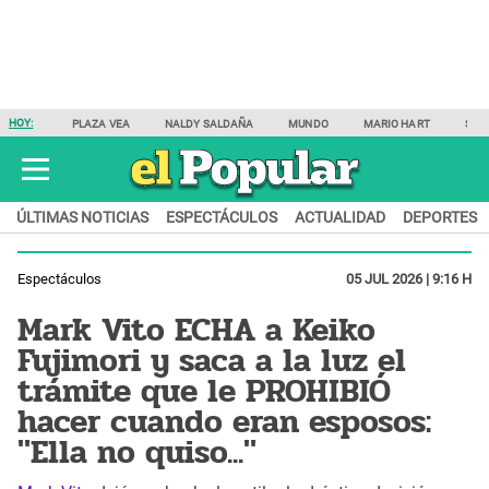
HOY:
PLAZA VEA
NALDY SALDAÑA
MUNDO
MARIO HART
SAM
ÚLTIMAS NOTICIAS
ESPECTÁCULOS
ACTUALIDAD
DEPORTES
Espectáculos
05 JUL 2026 | 9:16 H
Mark Vito ECHA a Keiko
Fujimori y saca a la luz el
trámite que le PROHIBIÓ
hacer cuando eran esposos:
"Ella no quiso..."