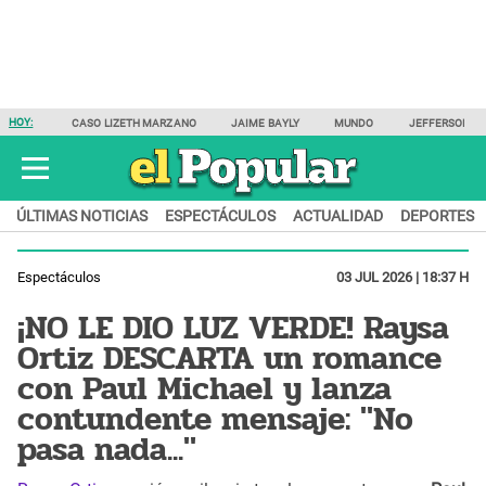
HOY:
CASO LIZETH MARZANO
JAIME BAYLY
MUNDO
JEFFERSON F
ÚLTIMAS NOTICIAS
ESPECTÁCULOS
ACTUALIDAD
DEPORTES
Espectáculos
03 JUL 2026 | 18:37 H
¡NO LE DIO LUZ VERDE! Raysa
Ortiz DESCARTA un romance
con Paul Michael y lanza
contundente mensaje: "No
pasa nada..."