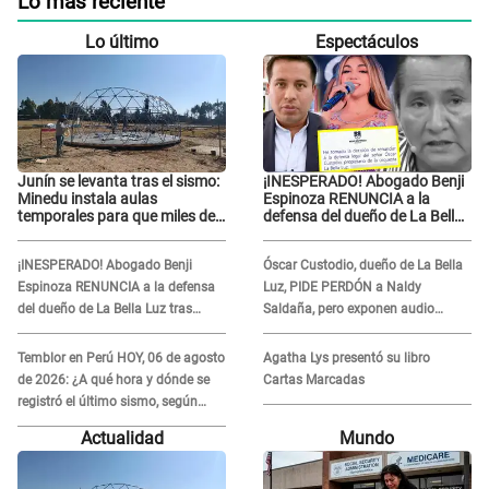
Lo más reciente
Lo último
Espectáculos
Junín se levanta tras el sismo:
¡INESPERADO! Abogado Benji
Minedu instala aulas
Espinoza RENUNCIA a la
temporales para que miles de
defensa del dueño de La Bella
escolares vuelvan a clases
Luz tras difusión de
POLÉMICO audio: "Nada que
¡INESPERADO! Abogado Benji
Óscar Custodio, dueño de La Bella
defender"
Espinoza RENUNCIA a la defensa
Luz, PIDE PERDÓN a Naldy
del dueño de La Bella Luz tras
Saldaña, pero exponen audio
difusión de POLÉMICO audio:
donde le reclama por VIDEOS: "No
"Nada que defender"
hay necesidad de grabar"
Temblor en Perú HOY, 06 de agosto
Agatha Lys presentó su libro
de 2026: ¿A qué hora y dónde se
Cartas Marcadas
registró el último sismo, según
IGP?
Actualidad
Mundo