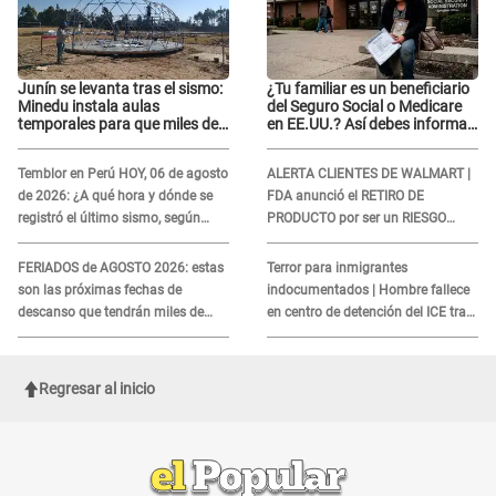
Junín se levanta tras el sismo:
¿Tu familiar es un beneficiario
Minedu instala aulas
del Seguro Social o Medicare
temporales para que miles de
en EE.UU.? Así debes informar
escolares vuelvan a clases
sobre su muerte para EVITAR
COBROS
Temblor en Perú HOY, 06 de agosto
ALERTA CLIENTES DE WALMART |
de 2026: ¿A qué hora y dónde se
FDA anunció el RETIRO DE
registró el último sismo, según
PRODUCTO por ser un RIESGO
IGP?
MORTAL para consumidores: ¿Cuál
es?
FERIADOS de AGOSTO 2026: estas
Terror para inmigrantes
son las próximas fechas de
indocumentados | Hombre fallece
descanso que tendrán miles de
en centro de detención del ICE tras
peruanos
sufrir una "emergencia médica"
Regresar al inicio