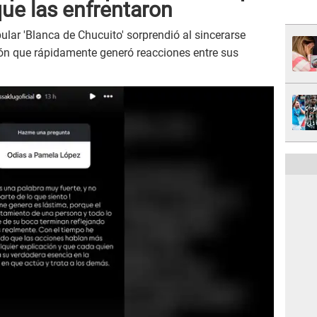
que las enfrentaron
pular 'Blanca de Chucuito' sorprendió al sincerarse
ión que rápidamente generó reacciones entre sus