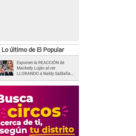
Lo último de El Popular
Exponen la REACCIÓN de
Mackeily Luján al ver
LLORANDO a Naldy Saldaña
tras AGRESIÓN de director de
'La Bella Luz': Esto hizo