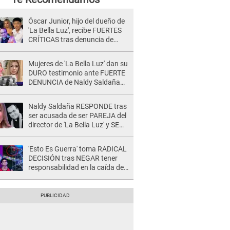
Óscar Junior, hijo del dueño de
'La Bella Luz', recibe FUERTES
CRÍTICAS tras denuncia de
Naldy Saldaña contra su tío:
"Cómplice"
Mujeres de 'La Bella Luz' dan su
DURO testimonio ante FUERTE
DENUNCIA de Naldy Saldaña
contra director: "Cualquier
acusación de apañamiento..."
Naldy Saldaña RESPONDE tras
ser acusada de ser PAREJA del
director de 'La Bella Luz' y SE
QUIEBRA: "Quieren tapar lo
evidente..."
'Esto Es Guerra' toma RADICAL
DECISIÓN tras NEGAR tener
responsabilidad en la caída de
Kevin Díaz desde 8 metros de
altura