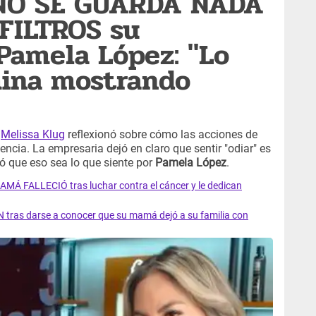
 NO SE GUARDA NADA
FILTROS su
Pamela López: "Lo
mina mostrando
,
Melissa Klug
reflexionó sobre cómo las acciones de
ncia. La empresaria dejó en claro que sentir "odiar" es
ó que eso sea lo que siente por
Pamela López
.
AMÁ FALLECIÓ tras luchar contra el cáncer y le dedican
 tras darse a conocer que su mamá dejó a su familia con