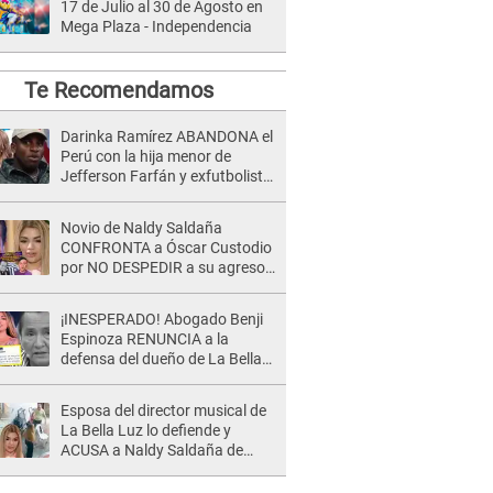
17 de Julio al 30 de Agosto en
Mega Plaza - Independencia
Te Recomendamos
Darinka Ramírez ABANDONA el
Perú con la hija menor de
Jefferson Farfán y exfutbolista
REACCIONA: "A ti que..."
Novio de Naldy Saldaña
CONFRONTA a Óscar Custodio
por NO DESPEDIR a su agresor
y él da INDIGNANTE respuesta:
"Nadie me dice qué hacer"
¡INESPERADO! Abogado Benji
Espinoza RENUNCIA a la
defensa del dueño de La Bella
Luz tras difusión de POLÉMICO
audio: "Nada que defender"
Esposa del director musical de
La Bella Luz lo defiende y
ACUSA a Naldy Saldaña de
tener una relación con él y
otros integrantes