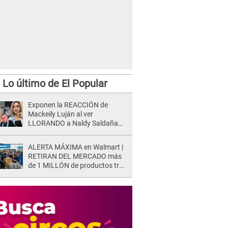
Lo último de El Popular
Exponen la REACCIÓN de
Mackeily Luján al ver
LLORANDO a Naldy Saldaña
tras AGRESIÓN de director de
'La Bella Luz': Esto hizo
ALERTA MÁXIMA en Walmart |
RETIRAN DEL MERCADO más
de 1 MILLÓN de productos tras
causar HERIDAS GRAVES en
usuarios