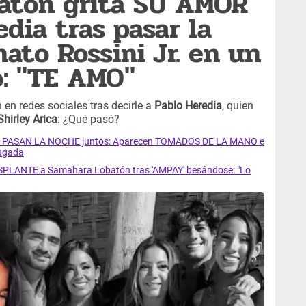
atón grita SU AMOR
dia tras pasar la
ato Rossini Jr. en un
: "TE AMO"
 en redes sociales tras decirle a
Pablo Heredia
, quien
Shirley Arica
: ¿Qué pasó?
Jr. PASAN LA NOCHE juntos: Aparecen TOMADOS DE LA MANO e
rugada
SPLANTE a Samahara Lobatón tras 'AMPAY' besándose: "Lo