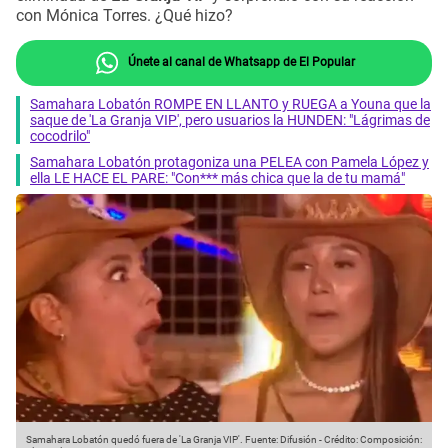
con Mónica Torres. ¿Qué hizo?
Únete al canal de Whatsapp de El Popular
Samahara Lobatón ROMPE EN LLANTO y RUEGA a Youna que la
saque de 'La Granja VIP', pero usuarios la HUNDEN: "Lágrimas de
cocodrilo"
Samahara Lobatón protagoniza una PELEA con Pamela López y
ella LE HACE EL PARE: "Con*** más chica que la de tu mamá"
Samahara Lobatón quedó fuera de 'La Granja VIP'.
Fuente: Difusión
-
Crédito: Composición: