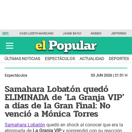
HOY:
CASO LIZETH MARZANO
JAIME BAYLY
MUNDO
JEFFERSON F
ÚLTIMAS NOTICIAS
ESPECTÁCULOS
ACTUALIDAD
DEPORTES
Espectáculos
03 JUN 2026 | 21:51 H
Samahara Lobatón quedó
ELIMINADA de 'La Granja VIP'
a días de la Gran Final: No
venció a Mónica Torres
Samahara Lobatón
quedó en shock al conocer que era la
eliminada de
La Granja VIP
y sorprendió con su reacción