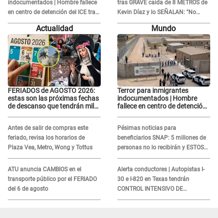
indocumentados | Hombre fallece
tras GRAVE caída de 8 METROS de
en centro de detención del ICE tras
Kevin Díaz y lo SEÑALAN: "No
sufrir una "emergencia médica"
adoptó la postura correcta"
Actualidad
Mundo
FERIADOS de AGOSTO 2026:
Terror para inmigrantes
estas son las próximas fechas
indocumentados | Hombre
de descanso que tendrán miles
fallece en centro de detención
de peruanos
del ICE tras sufrir una
"emergencia médica"
Antes de salir de compras este
Pésimas noticias para
feriado, revisa los horarios de
beneficiarios SNAP: 5 millones de
Plaza Vea, Metro, Wong y Tottus
personas no lo recibirán y ESTOS
INMIGRANTES ya no califican
ATU anuncia CAMBIOS en el
Alerta conductores | Autopistas I-
transporte público por el FERIADO
30 e I-820 en Texas tendrán
del 6 de agosto
CONTROL INTENSIVO DE
SEGURIDAD: Estas serán las
HORAS CRÍTICAS