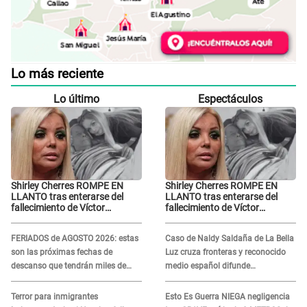
Lo más reciente
Lo último
Espectáculos
Shirley Cherres ROMPE EN
Shirley Cherres ROMPE EN
LLANTO tras enterarse del
LLANTO tras enterarse del
fallecimiento de Víctor
fallecimiento de Víctor
Angobaldo y deja
Angobaldo y deja
DESGARRADOR mensaje: "Mi
DESGARRADOR mensaje: "Mi
FERIADOS de AGOSTO 2026: estas
Caso de Naldy Saldaña de La Bella
corazón está roto..."
corazón está roto..."
son las próximas fechas de
Luz cruza fronteras y reconocido
descanso que tendrán miles de
medio español difunde
peruanos
INDIGNANTE video: "Un hombre
semicalvo que le dobla la edad"
Terror para inmigrantes
Esto Es Guerra NIEGA negligencia