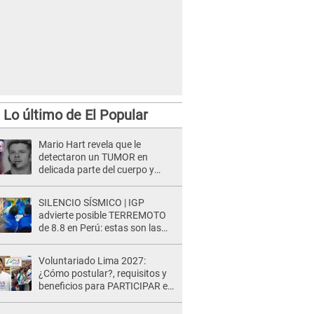
Lo último de El Popular
Mario Hart revela que le
detectaron un TUMOR en
delicada parte del cuerpo y
expone diagnóstico: "Dolores
muy fuertes..."
SILENCIO SÍSMICO | IGP
advierte posible TERREMOTO
de 8.8 en Perú: estas son las
zonas más expuestas
Voluntariado Lima 2027:
¿Cómo postular?, requisitos y
beneficios para PARTICIPAR en
los Juegos Panamericanos