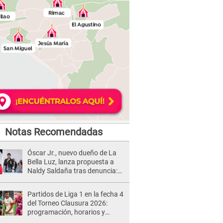
Notas Recomendadas
Óscar Jr., nuevo dueño de La
Bella Luz, lanza propuesta a
Naldy Saldaña tras denuncia:
“Va a haber otro tipo de ley”
Partidos de Liga 1 en la fecha 4
del Torneo Clausura 2026:
programación, horarios y
dónde ver