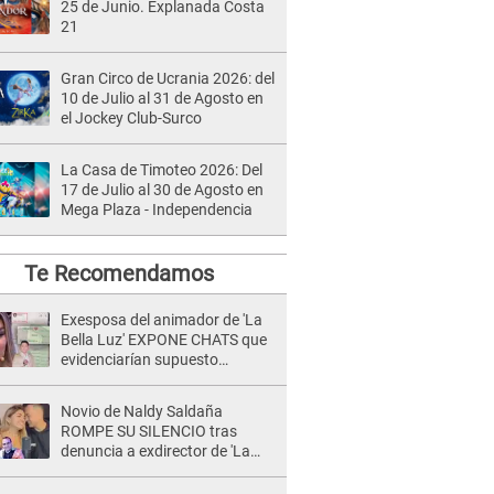
25 de Junio. Explanada Costa
21
Gran Circo de Ucrania 2026: del
10 de Julio al 31 de Agosto en
el Jockey Club-Surco
La Casa de Timoteo 2026: Del
17 de Julio al 30 de Agosto en
Mega Plaza - Independencia
Te Recomendamos
Exesposa del animador de 'La
Bella Luz' EXPONE CHATS que
evidenciarían supuesto
romance clandestino con Naldy
Saldaña, pese a tener pareja
Novio de Naldy Saldaña
ROMPE SU SILENCIO tras
denuncia a exdirector de 'La
Bella Luz': "Me basta con que
ella esté bien"