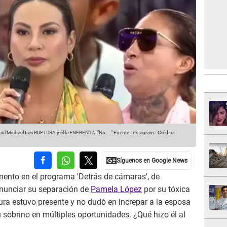
aul Michael tras RUPTURA y él la ENFRENTA: "No...."
Fuente: Instagram
-
Crédito:
ento en el programa 'Detrás de cámaras', de
anunciar su separación de
Pamela López
por su tóxica
isura estuvo presente y no dudó en increpar a la esposa
u sobrino en múltiples oportunidades. ¿Qué hizo él al