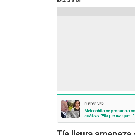
escucharla?
PUEDES VER:
Melcochita se pronuncia s
análisis: "Ella piensa que..."
Tía lisura amenaza