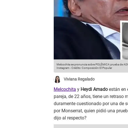
Melcochita se pronuncia sobre POLÉMICA prueba de ADN a 
Instagram
-
Crédito: Composición El Popular
Viviana Regalado
Melcochita
y
Heydi Amado
están en 
pareja, de 22 años, tiene un retraso 
duramente cuestionado por una de sus
por Monserrat, quien pidió una prue
dijo al respecto?