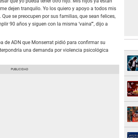
resar que yo pueda tener otro hijo. Mis hijos ya están
 me dejen tranquilo. Yo los quiero y apoyo a todos mis
a. Que se preocupen por sus familias, que sean felices,
lir 90 años y siguen con la misma ‘vaina’”, dijo a
eba de ADN que Monserrat pidió para confirmar su
 interpondría una demanda por violencia psicológica