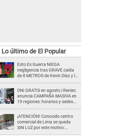
Lo último de El Popular
Esto Es Guerra NIEGA
negligencia tras GRAVE caída
de 8 METROS de Kevin Díaz y lo
SEÑALAN: "No adoptó la
postura correcta"
DNI GRATIS en agosto | Reniec
anuncia CAMPAÑA MASIVA en
19 regiones: horarios y sedes
oficiales
¡ATENCIÓN! Conocido centro
comercial de Lima se queda
SIN LUZ por este motivo:
¿desde cuándo atenderá?