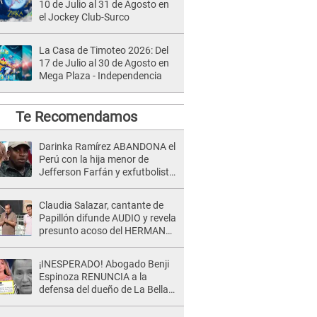
10 de Julio al 31 de Agosto en
el Jockey Club-Surco
La Casa de Timoteo 2026: Del
17 de Julio al 30 de Agosto en
Mega Plaza - Independencia
Te Recomendamos
Darinka Ramírez ABANDONA el
Perú con la hija menor de
Jefferson Farfán y exfutbolista
REACCIONA: "A ti que..."
Claudia Salazar, cantante de
Papillón difunde AUDIO y revela
presunto acoso del HERMANO
del director musical de La Bella
Luz: "Me quedé asustada, en
¡INESPERADO! Abogado Benji
shock"
Espinoza RENUNCIA a la
defensa del dueño de La Bella
Luz tras difusión de POLÉMICO
audio: "Nada que defender"