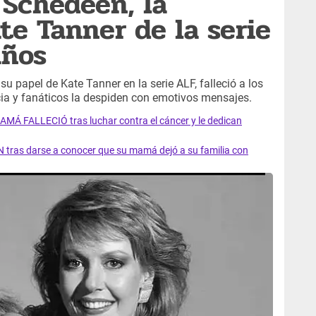
 Schedeen, la
te Tanner de la serie
años
 su papel de Kate Tanner en la serie ALF, falleció a los
cia y fanáticos la despiden con emotivos mensajes.
AMÁ FALLECIÓ tras luchar contra el cáncer y le dedican
 tras darse a conocer que su mamá dejó a su familia con