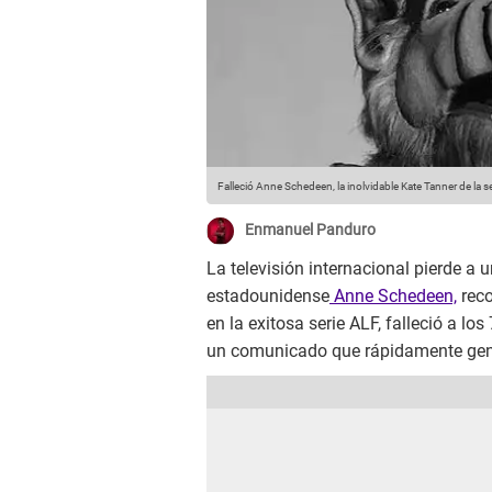
Falleció Anne Schedeen, la inolvidable Kate Tanner de la se
Enmanuel Panduro
La televisión internacional pierde a 
estadounidense
Anne Schedeen,
reco
en la exitosa serie ALF, falleció a l
un comunicado que rápidamente generó