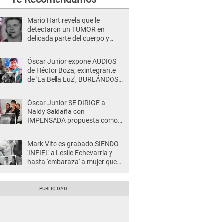
Mario Hart revela que le
detectaron un TUMOR en
delicada parte del cuerpo y
expone diagnóstico: "Dolores
muy fuertes..."
Óscar Junior expone AUDIOS
de Héctor Boza, exintegrante
de 'La Bella Luz', BURLÁNDOSE
de Anely Dávila tras acusarlo
de maltrato: "Grábame..."
Óscar Junior SE DIRIGE a
Naldy Saldaña con
IMPENSADA propuesta como
nuevo líder de 'La Bella Luz' tras
denuncia: "Otro tipo de ley..."
Mark Vito es grabado SIENDO
'INFIEL' a Leslie Echevarría y
hasta 'embaraza' a mujer que
sería su AMANTE: "¡Eres un
desgraciado! "