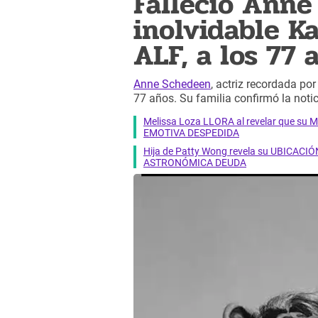
Falleció Anne
inolvidable Ka
ALF, a los 77 
Anne Schedeen
, actriz recordada por
77 años. Su familia confirmó la noti
Melissa Loza LLORA al revelar que su M
EMOTIVA DESPEDIDA
Hija de Patty Wong revela su UBICACIÓN
ASTRONÓMICA DEUDA