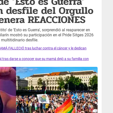
de ‘Esto es Guerra’
desfile del Orgullo
genera REACCIONES
tito' de 'Esto es Guerra', sorprendió al reaparecer en
bailarín mostró su participación en el Pride Sitges 2026
ultitidinario desfile.
AMÁ FALLECIÓ tras luchar contra el cáncer y le dedican
 tras darse a conocer que su mamá dejó a su familia con