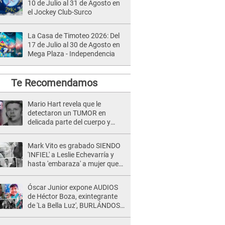
10 de Julio al 31 de Agosto en
el Jockey Club-Surco
La Casa de Timoteo 2026: Del
17 de Julio al 30 de Agosto en
Mega Plaza - Independencia
Te Recomendamos
Mario Hart revela que le
detectaron un TUMOR en
delicada parte del cuerpo y
expone diagnóstico: "Dolores
muy fuertes..."
Mark Vito es grabado SIENDO
'INFIEL' a Leslie Echevarría y
hasta 'embaraza' a mujer que
sería su AMANTE: "¡Eres un
desgraciado! "
Óscar Junior expone AUDIOS
de Héctor Boza, exintegrante
de 'La Bella Luz', BURLÁNDOSE
de Anely Dávila tras acusarlo
de maltrato: "Grábame..."