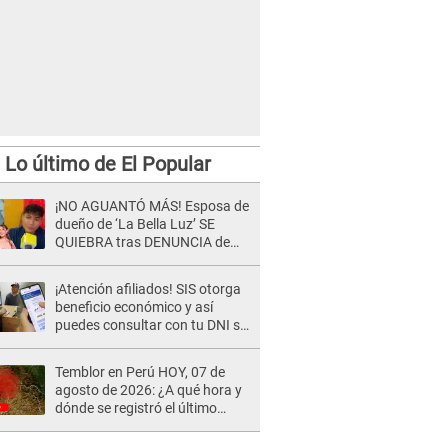
Lo último de El Popular
¡NO AGUANTÓ MÁS! Esposa de
dueño de ‘La Bella Luz’ SE
QUIEBRA tras DENUNCIA de
Héctor Boza y ARREMETE
contra Claudia Salazar
¡Atención afiliados! SIS otorga
beneficio económico y así
puedes consultar con tu DNI si
te corresponde
Temblor en Perú HOY, 07 de
agosto de 2026: ¿A qué hora y
dónde se registró el último
sismo, según IGP?