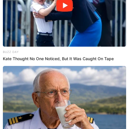
Una inauguración llena de música y figuras internacionales
La celebración se realizó antes del encuentro inaugural
entre México y Sudáfrica, un duelo que captó la atención
de millones de aficionados. Con música, color y una
multitud de hinchas en las tribunas, el Estadio Azteca se
convirtió en el escenario principal de una jornada
inolvidable que marcó el inicio de la máxima cita del fútbol
mundial.
SOBRE EL AUTOR:
ENMANUEL PANDURO
Egresado de Comunicación Audiovisual del Instituto SISE,
editor de video y creador de contenido digital. Actualmente
redactor web en El Popular, enfocado en farándula peruana,
espectáculos y actualidad.