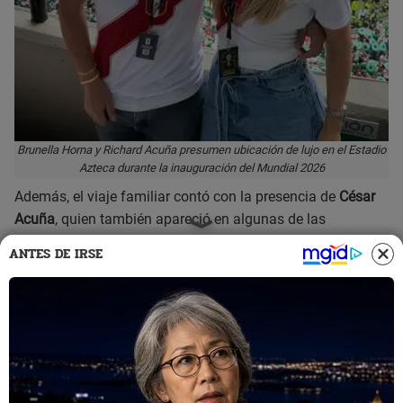
Brunella Horna y Richard Acuña presumen ubicación de lujo en el Estadio
Azteca durante la inauguración del Mundial 2026
Además, el viaje familiar contó con la presencia de
César
Acuña
, quien también apareció en algunas de las
fotografías difundidas durante el evento. Desde una
ANTES DE IRSE
ubicación privilegiada dentro del recinto deportivo, los tres
siguieron de cerca cada detalle de la ceremonia que marcó
el inicio oficial del campeonato.