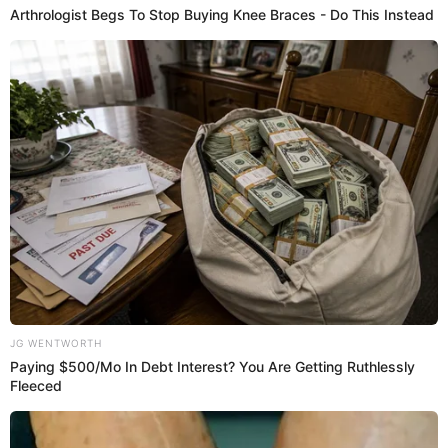
PUEDES VER:
Tepha Loza es OPERADA de EMERGENCIA tras
sufrir fuertes malestares: ¿Qué le pasó?
Una inauguración llena de música y
figuras internacionales
La apertura del Mundial 2026 reunió a reconocidos artistas
de talla mundial que ofrecieron un espectáculo previo al
inicio de la competencia. Entre los protagonistas
estuvieron
Shakira
y
Burna Boy
, encargados de interpretar
la canción oficial del torneo.
El show también contó con las presentaciones de
Danny
Ocean
,
Maná
,
Los Ángeles Azules
,
Belinda
,
J Balvin
,
Ryan
Castro
y
Lila Downs
, quienes encendieron el ambiente ante
miles de espectadores llegados desde diferentes partes del
mundo.