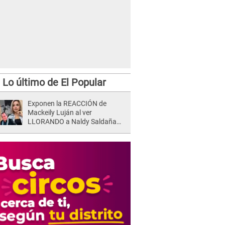
Lo último de El Popular
Exponen la REACCIÓN de
Mackeily Luján al ver
LLORANDO a Naldy Saldaña
tras AGRESIÓN de director de
'La Bella Luz': Esto hizo