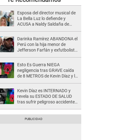
Esposa del director musical de
La Bella Luz lo defiende y
ACUSA a Naldy Saldaña de
tener una relación con él y
otros integrantes
Darinka Ramírez ABANDONA el
Perú con la hija menor de
Jefferson Farfán y exfutbolista
REACCIONA: "A ti que..."
Esto Es Guerra NIEGA
negligencia tras GRAVE caída
de 8 METROS de Kevin Díaz y lo
SEÑALAN: "No adoptó la
postura correcta"
Kevin Díaz es INTERNADO y
revela su ESTADO DE SALUD
tras sufrir peligroso accidente
en 'EEG' y caer desde altura de
ocho metros