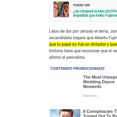
PUEDES VER:
¿Se romperá la MALDICIÓN?
impediría que Keiko Fujimo
Lejos de dar por cerrado el tema, Jai
excandidata negara que Alberto Fuji
que tu papá no fue un dictador y que
historia tiene que reconocer que el s
afirmó el periodista.