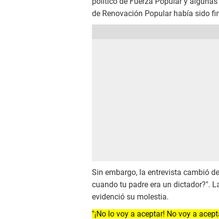
político de Fuerza Popular y alguna
de Renovación Popular había sido fi
Sin embargo, la entrevista cambió d
cuando tu padre era un dictador?". L
evidenció su molestia.
"¡No lo voy a aceptar! No voy a acept