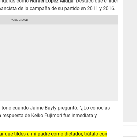
s figuras como
Rafael López Aliaga
. Destacó que el líder
nancista de la campaña de su partido en 2011 y 2016.
e tono cuando Jaime Bayly preguntó: "¿Lo conocías
a respuesta de Keiko Fujimori fue inmediata y
ar que tildes a mi padre como dictador, trátalo con