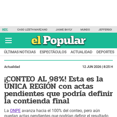
HOY:
CASO LIZETH MARZANO
JAIME BAYLY
MUNDO
JEFFERSON F
ÚLTIMAS NOTICIAS
ESPECTÁCULOS
ACTUALIDAD
DEPORTES
Actualidad
12 JUN 2026 | 8:25 H
¡CONTEO AL 98%! Esta es la
ÚNICA REGIÓN con actas
pendientes que podría definir
la contienda final
La
ONPE
avanza hacia el 100% del conteo, pero aún
quedan actas pendientes que podrían definir el resultado