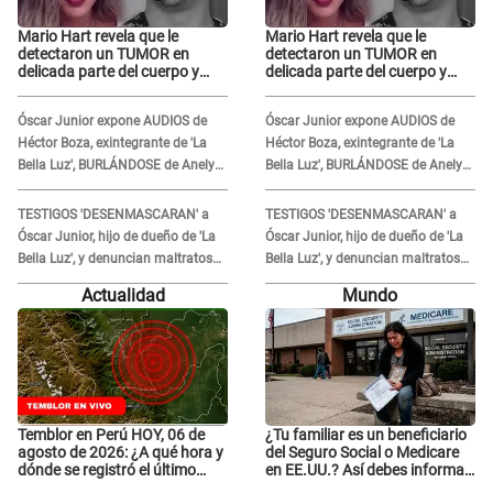
Mario Hart revela que le
Mario Hart revela que le
detectaron un TUMOR en
detectaron un TUMOR en
delicada parte del cuerpo y
delicada parte del cuerpo y
expone diagnóstico: "Dolores
expone diagnóstico: "Dolores
muy fuertes..."
muy fuertes..."
Óscar Junior expone AUDIOS de
Óscar Junior expone AUDIOS de
Héctor Boza, exintegrante de 'La
Héctor Boza, exintegrante de 'La
Bella Luz', BURLÁNDOSE de Anely
Bella Luz', BURLÁNDOSE de Anely
Dávila tras acusarlo de maltrato:
Dávila tras acusarlo de maltrato:
"Grábame..."
"Grábame..."
TESTIGOS 'DESENMASCARAN' a
TESTIGOS 'DESENMASCARAN' a
Óscar Junior, hijo de dueño de 'La
Óscar Junior, hijo de dueño de 'La
Bella Luz', y denuncian maltratos
Bella Luz', y denuncian maltratos
en la orquesta: "Los humilla..."
en la orquesta: "Los humilla..."
Actualidad
Mundo
Temblor en Perú HOY, 06 de
¿Tu familiar es un beneficiario
agosto de 2026: ¿A qué hora y
del Seguro Social o Medicare
dónde se registró el último
en EE.UU.? Así debes informar
sismo, según IGP?
sobre su muerte para EVITAR