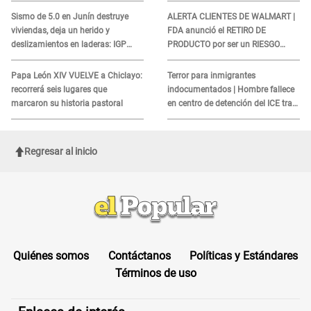
COBROS
Sismo de 5.0 en Junín destruye
ALERTA CLIENTES DE WALMART |
viviendas, deja un herido y
FDA anunció el RETIRO DE
deslizamientos en laderas: IGP
PRODUCTO por ser un RIESGO
alerta sobre posibles réplicas
MORTAL para consumidores: ¿Cuál
es?
Papa León XIV VUELVE a Chiclayo:
Terror para inmigrantes
recorrerá seis lugares que
indocumentados | Hombre fallece
marcaron su historia pastoral
en centro de detención del ICE tras
sufrir una "emergencia médica"
Regresar al inicio
Quiénes somos
Contáctanos
Políticas y Estándares
Términos de uso