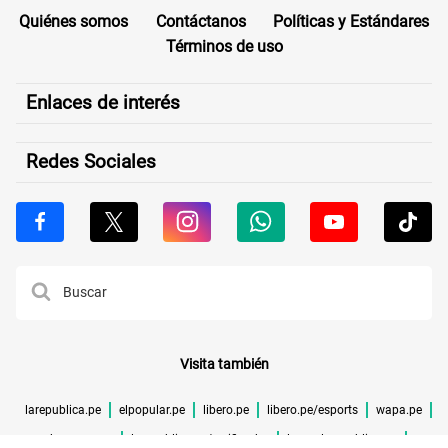
Quiénes somos
Contáctanos
Políticas y Estándares
Términos de uso
Enlaces de interés
Redes Sociales
Visita también
larepublica.pe
elpopular.pe
libero.pe
libero.pe/esports
wapa.pe
buenazo.pe
larepublica.pe/verificador
lrmas.larepublica.pe