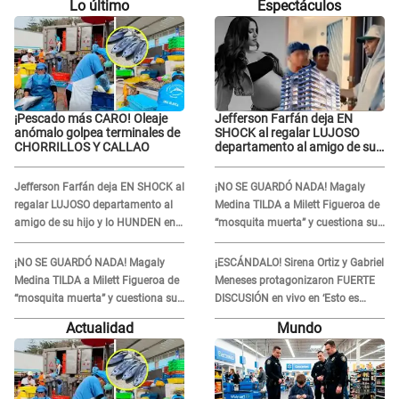
Lo último
Espectáculos
¡Pescado más CARO! Oleaje
Jefferson Farfán deja EN
anómalo golpea terminales de
SHOCK al regalar LUJOSO
CHORRILLOS Y CALLAO
departamento al amigo de su
hijo y lo HUNDEN en redes: "A
su hija se lo negó"
Jefferson Farfán deja EN SHOCK al
¡NO SE GUARDÓ NADA! Magaly
regalar LUJOSO departamento al
Medina TILDA a Milett Figueroa de
amigo de su hijo y lo HUNDEN en
“mosquita muerta” y cuestiona su
redes: "A su hija se lo negó"
RECONCILIACIÓN con Marcelo
Tinelli en TV argentina
¡NO SE GUARDÓ NADA! Magaly
¡ESCÁNDALO! Sirena Ortiz y Gabriel
Medina TILDA a Milett Figueroa de
Meneses protagonizaron FUERTE
“mosquita muerta” y cuestiona su
DISCUSIÓN en vivo en ‘Esto es
RECONCILIACIÓN con Marcelo
Guerra’: “Ya no quiero...”
Actualidad
Mundo
Tinelli en TV argentina