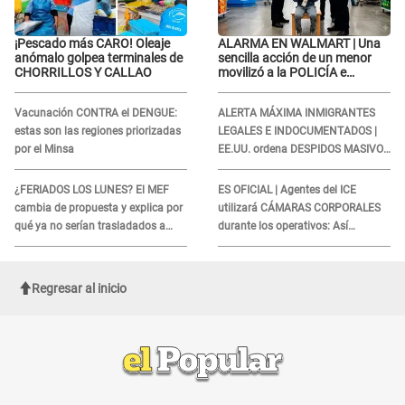
¡Pescado más CARO! Oleaje
ALARMA EN WALMART | Una
anómalo golpea terminales de
sencilla acción de un menor
CHORRILLOS Y CALLAO
movilizó a la POLICÍA e
iniciaron una investigación por
lo hallado: ¿Qué ocurrió?
Vacunación CONTRA el DENGUE:
ALERTA MÁXIMA INMIGRANTES
estas son las regiones priorizadas
LEGALES E INDOCUMENTADOS |
por el Minsa
EE.UU. ordena DESPIDOS MASIVOS
y DEPORTACIONES a estos
extranjeros
¿FERIADOS LOS LUNES? El MEF
ES OFICIAL | Agentes del ICE
cambia de propuesta y explica por
utilizará CÁMARAS CORPORALES
qué ya no serían trasladados a
durante los operativos: Así
viernes
afectará a inmigrantes
Regresar al inicio