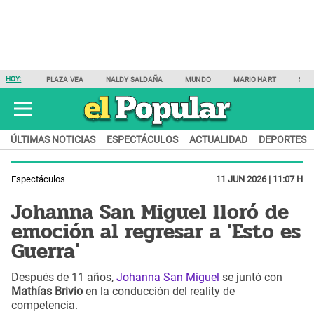
HOY:
PLAZA VEA
NALDY SALDAÑA
MUNDO
MARIO HART
SAM
ÚLTIMAS NOTICIAS
ESPECTÁCULOS
ACTUALIDAD
DEPORTES
Espectáculos
11 JUN 2026 | 11:07 H
Johanna San Miguel lloró de
emoción al regresar a 'Esto es
Guerra'
Después de 11 años,
Johanna San Miguel
se juntó con
Mathías Brivio
en la conducción del reality de
competencia.