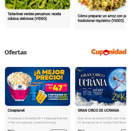
Tallarines verdes peruanos: receta
Cómo preparar un arroz con poll
clásica deliciosa (VIDEO)
tradicional riquísimo (VIDEO)
Ofertas
Cineplanet
GRAN CIRCO DE UCRANIA
Cineplanet: 2 Entradas 2D + 2 Bebidas Grandes
Gran Circo de Ucrania 2026: del 10 de Juli
+ Pop corn gigante. Lunes a Domingo
31 de Agosto en el Jockey Club-Surco
PRECIO
PRECIO