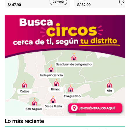
Comprar
Comp
S/
47.90
S/
32.00
Lo más reciente