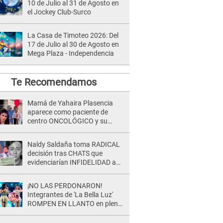
10 de Julio al 31 de Agosto en
el Jockey Club-Surco
La Casa de Timoteo 2026: Del
17 de Julio al 30 de Agosto en
Mega Plaza - Independencia
Te Recomendamos
Mamá de Yahaira Plasencia
aparece como paciente de
centro ONCOLÓGICO y su
hermano lanza DESGARRADOR
mensaje: "Hoy fue la última..."
Naldy Saldaña toma RADICAL
decisión tras CHATS que
evidenciarían INFIDELIDAD a
su novio con animador de 'La
Bella Luz': "Un día..."
¡NO LAS PERDONARON!
Integrantes de 'La Bella Luz'
ROMPEN EN LLANTO en pleno
concierto y reciben FUERTES
CRÍTICAS: “La víctima ...”