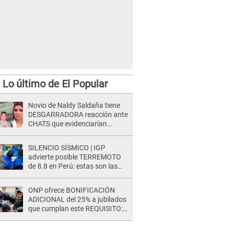
Lo último de El Popular
Novio de Naldy Saldaña tiene
DESGARRADORA reacción ante
CHATS que evidenciarían
INFIDELIDAD con animador de
'La Bella Luz': "Se puso..."
SILENCIO SÍSMICO | IGP
advierte posible TERREMOTO
de 8.8 en Perú: estas son las
zonas más expuestas
ONP ofrece BONIFICACIÓN
ADICIONAL del 25% a jubilados
que cumplan este REQUISITO:
revisa si accedes aquí