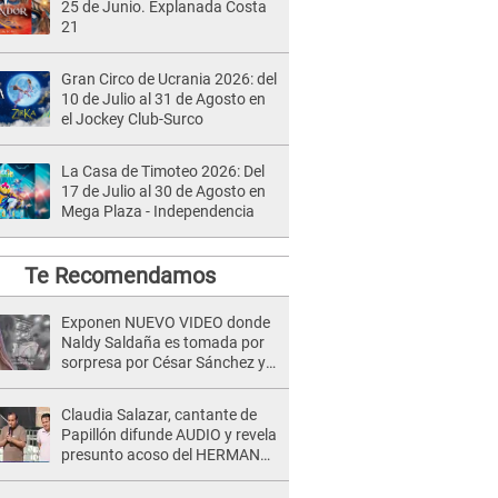
25 de Junio. Explanada Costa
21
Gran Circo de Ucrania 2026: del
10 de Julio al 31 de Agosto en
el Jockey Club-Surco
La Casa de Timoteo 2026: Del
17 de Julio al 30 de Agosto en
Mega Plaza - Independencia
Te Recomendamos
Exponen NUEVO VIDEO donde
Naldy Saldaña es tomada por
sorpresa por César Sánchez y
ella evidencia su REACCIÓN: Le
agarró la mano
Claudia Salazar, cantante de
Papillón difunde AUDIO y revela
presunto acoso del HERMANO
del director musical de La Bella
Luz: "Me quedé asustada, en