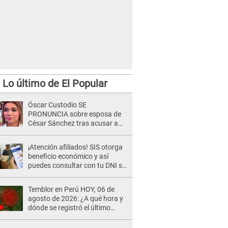
Lo último de El Popular
Óscar Custodio SE
PRONUNCIA sobre esposa de
César Sánchez tras acusar a
Naldy Saldaña de ser PAREJA
del músico: "Lo dejo en manos
¡Atención afiliados! SIS otorga
de la justicia"
beneficio económico y así
puedes consultar con tu DNI si
te corresponde
Temblor en Perú HOY, 06 de
agosto de 2026: ¿A qué hora y
dónde se registró el último
sismo, según IGP?