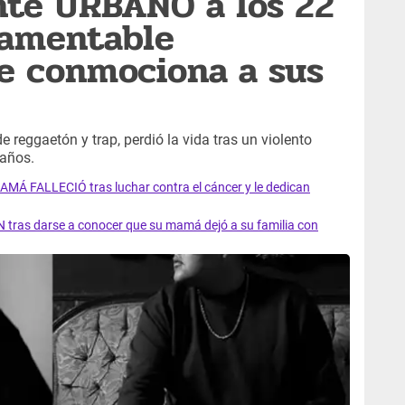
nte URBANO a los 22
lamentable
e conmociona a sus
 reggaetón y trap, perdió la vida tras un violento
 años.
AMÁ FALLECIÓ tras luchar contra el cáncer y le dedican
 tras darse a conocer que su mamá dejó a su familia con