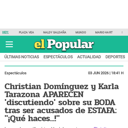
HOY:
PLAZA VEA
NALDY SALDAÑA
MUNDO
MARIO HART
SAM
ÚLTIMAS NOTICIAS
ESPECTÁCULOS
ACTUALIDAD
DEPORTES
Espectáculos
03 JUN 2026 | 18:41 H
Christian Domínguez y Karla
Tarazona APARECEN
'discutiendo' sobre su BODA
tras ser acusados de ESTAFA:
"¡Qué haces...!"