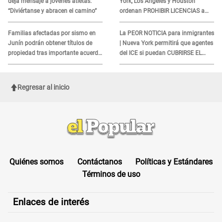
deja mensaje a jóvenes atletas:
York, Los Ángeles y Houston
“Diviértanse y abracen el camino”
ordenan PROHIBIR LICENCIAS a
quienes no presenten ESTE
DOCUMENTO
Familias afectadas por sismo en
La PEOR NOTICIA para inmigrantes
Junín podrán obtener títulos de
| Nueva York permitirá que agentes
propiedad tras importante acuerdo
del ICE si puedan CUBRIRSE EL
de Cofopri
ROSTRO
Regresar al inicio
Quiénes somos
Contáctanos
Políticas y Estándares
Términos de uso
Enlaces de interés