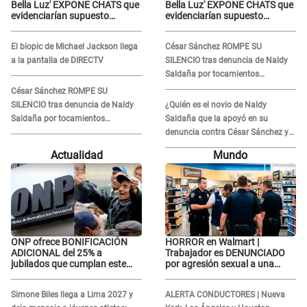
Bella Luz' EXPONE CHATS que
Bella Luz' EXPONE CHATS que
evidenciarían supuesto
evidenciarían supuesto
romance clandestino con
romance clandestino con
Naldy Saldaña, pese a tener
Naldy Saldaña, pese a tener
El biopic de Michael Jackson llega
César Sánchez ROMPE SU
pareja
pareja
a la pantalla de DIRECTV
SILENCIO tras denuncia de Naldy
Saldaña por tocamientos
indebidos: "Pido respetar la
César Sánchez ROMPE SU
presunción de inocencia"
SILENCIO tras denuncia de Naldy
¿Quién es el novio de Naldy
Saldaña por tocamientos
Saldaña que la apoyó en su
indebidos: "Pido respetar la
denuncia contra César Sánchez y
presunción de inocencia"
confrontó al dueño de 'La Bella
Actualidad
Mundo
Luz'?
ONP ofrece BONIFICACIÓN
HORROR en Walmart |
ADICIONAL del 25% a
Trabajador es DENUNCIADO
jubilados que cumplan este
por agresión sexual a una
REQUISITO: revisa si accedes
cliente y su respuesta
aquí
INDIGNÓ A TODOS
Simone Biles llega a Lima 2027 y
ALERTA CONDUCTORES | Nueva