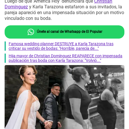
Luego de que 'América Hoy' denunciara que
Christian
Domínguez
y Karla Tarazona estafaron a sus invitados, la
pareja apareció en una impensada situación por un motivo
vinculado con su boda.
Únete al canal de Whatsapp de El Popular
Famosa wedding planner DESTRUYE a Karla Tarazona tras
criticar su vestido de bodas: "Horrible, parecía de..."
Hija mayor de Christian Domínguez REAPARECE con impensada
publicación tras boda con Karla Tarazona: "Volvió..."