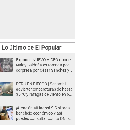
Lo último de El Popular
Exponen NUEVO VIDEO donde
Naldy Saldaña es tomada por
sorpresa por César Sánchez y
ella evidencia su REACCIÓN: Le
agarró la mano
PERÚ EN RIESGO | Senamhi
advierte temperaturas de hasta
35 °C y ráfagas de viento en 6
regiones del país
¡Atención afiliados! SIS otorga
beneficio económico y así
puedes consultar con tu DNI si
te corresponde