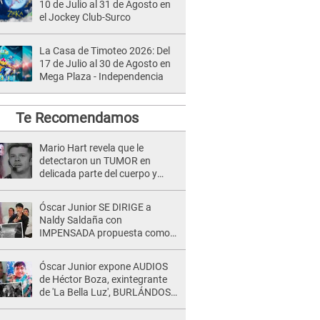
10 de Julio al 31 de Agosto en
el Jockey Club-Surco
La Casa de Timoteo 2026: Del
17 de Julio al 30 de Agosto en
Mega Plaza - Independencia
Te Recomendamos
Mario Hart revela que le
detectaron un TUMOR en
delicada parte del cuerpo y
expone diagnóstico: "Dolores
muy fuertes..."
Óscar Junior SE DIRIGE a
Naldy Saldaña con
IMPENSADA propuesta como
nuevo líder de 'La Bella Luz' tras
denuncia: "Otro tipo de ley..."
Óscar Junior expone AUDIOS
de Héctor Boza, exintegrante
de 'La Bella Luz', BURLÁNDOSE
de Anely Dávila tras acusarlo
de maltrato: "Grábame..."