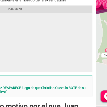
etamente enamorado de la exvengadora.
z REAPARECE luego de que Christian Cueva la BOTE de su
irve"
o motivo por el que Juan