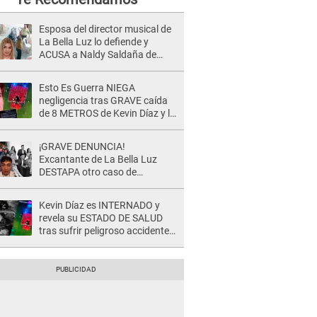
Esposa del director musical de
La Bella Luz lo defiende y
ACUSA a Naldy Saldaña de
tener una relación con él y
otros integrantes
Esto Es Guerra NIEGA
negligencia tras GRAVE caída
de 8 METROS de Kevin Díaz y lo
SEÑALAN: "No adoptó la
postura correcta"
¡GRAVE DENUNCIA!
Excantante de La Bella Luz
DESTAPA otro caso de
presunto acoso y pide
PROTECCIÓN por temor a
Kevin Díaz es INTERNADO y
represalias: "Yo siempre..."
revela su ESTADO DE SALUD
tras sufrir peligroso accidente
en 'EEG' y caer desde altura de
ocho metros