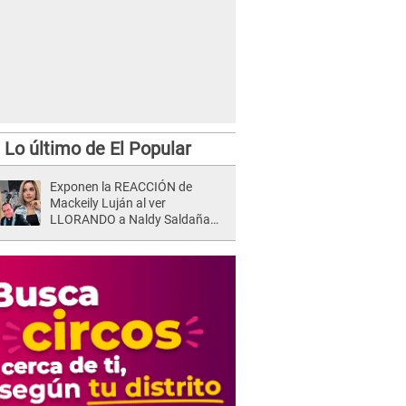
Lo último de El Popular
Exponen la REACCIÓN de
Mackeily Luján al ver
LLORANDO a Naldy Saldaña
tras AGRESIÓN de director de
'La Bella Luz': Esto hizo