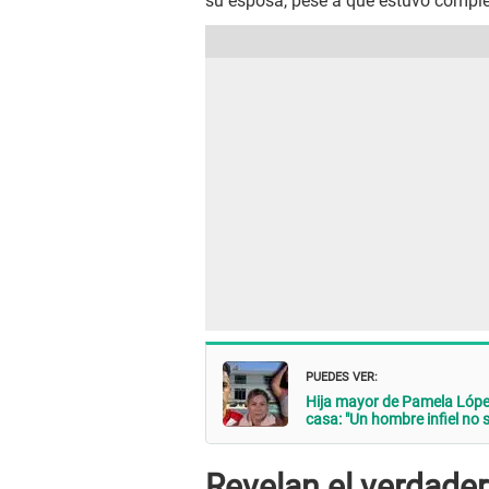
su esposa, pese a que estuvo compl
PUEDES VER:
Hija mayor de Pamela Lópe
casa: "Un hombre infiel no s
Revelan el verdader