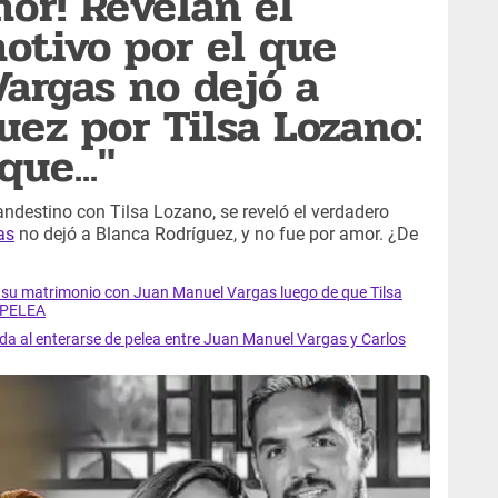
mor! Revelan el
tivo por el que
argas no dejó a
uez por Tilsa Lozano:
ue..."
destino con Tilsa Lozano, se reveló el verdadero
as
no dejó a Blanca Rodríguez, y no fue por amor. ¿De
su matrimonio con Juan Manuel Vargas luego de que Tilsa
s PELEA
al enterarse de pelea entre Juan Manuel Vargas y Carlos