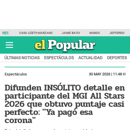
HOY:
CASO LIZETH MARZANO
JAIME BAYLY
MUNDO
JEFFERSON F
ÚLTIMAS NOTICIAS
ESPECTÁCULOS
ACTUALIDAD
DEPORTES
Espectáculos
30 MAY 2026 | 11:48 H
Difunden INSÓLITO detalle en
participante del MGI All Stars
2026 que obtuvo puntaje casi
perfecto: "Ya pagó esa
corona"