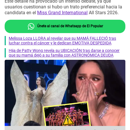
Este detalle ha provocado un intenso debate, ya que
usuarios cuestionan si hubo un trato preferencial hacia la
candidata en el
Miss Grand International
All Stars 2026.
Únete al canal de Whatsapp de El Popular
Melissa Loza LLORA al revelar que su MAMÁ FALLECIÓ tras
luchar contra el cáncer y le dedican EMOTIVA DESPEDIDA
Hija de Patty Wong revela su UBICACIÓN tras darse a conocer
que su mamá dejó a su familia con ASTRONÓMICA DEUDA