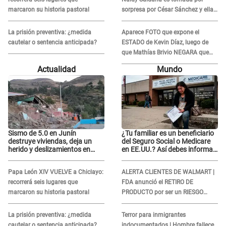
marcaron su historia pastoral
sorpresa por César Sánchez y ella
evidencia su REACCIÓN: Le agarró
la mano
La prisión preventiva: ¿medida
Aparece FOTO que expone el
cautelar o sentencia anticipada?
ESTADO de Kevin Díaz, luego de
que Mathías Brivio NEGARA que
fue un accidente: Lleva collarín
Actualidad
Mundo
Sismo de 5.0 en Junín
¿Tu familiar es un beneficiario
destruye viviendas, deja un
del Seguro Social o Medicare
herido y deslizamientos en
en EE.UU.? Así debes informar
laderas: IGP alerta sobre
sobre su muerte para EVITAR
posibles réplicas
COBROS
Papa León XIV VUELVE a Chiclayo:
ALERTA CLIENTES DE WALMART |
recorrerá seis lugares que
FDA anunció el RETIRO DE
marcaron su historia pastoral
PRODUCTO por ser un RIESGO
MORTAL para consumidores: ¿Cuál
es?
La prisión preventiva: ¿medida
Terror para inmigrantes
cautelar o sentencia anticipada?
indocumentados | Hombre fallece