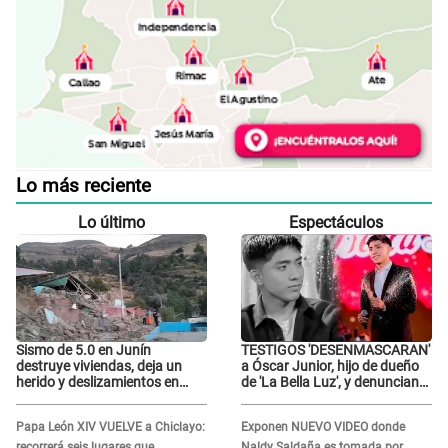
Lo más reciente
Lo último
Espectáculos
Sismo de 5.0 en Junín
TESTIGOS 'DESENMASCARAN'
destruye viviendas, deja un
a Óscar Junior, hijo de dueño
herido y deslizamientos en
de 'La Bella Luz', y denuncian
laderas: IGP alerta sobre
maltratos en la orquesta: "Los
posibles réplicas
humilla..."
Papa León XIV VUELVE a Chiclayo:
Exponen NUEVO VIDEO donde
recorrerá seis lugares que
Naldy Saldaña es tomada por