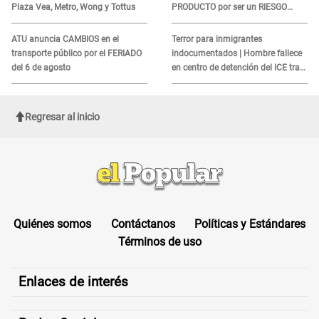
Plaza Vea, Metro, Wong y Tottus
PRODUCTO por ser un RIESGO
MORTAL para consumidores: ¿Cuál
es?
ATU anuncia CAMBIOS en el
Terror para inmigrantes
transporte público por el FERIADO
indocumentados | Hombre fallece
del 6 de agosto
en centro de detención del ICE tras
sufrir una "emergencia médica"
Regresar al inicio
Quiénes somos
Contáctanos
Políticas y Estándares
Términos de uso
Enlaces de interés