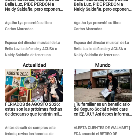
Bella Luz, PIDE PERDÓN a
Bella Luz, PIDE PERDÓN a
Naldy Saldaña, pero exponen
Naldy Saldaña, pero exponen
audio donde le reclama por
audio donde le reclama por
VIDEOS: "No hay necesidad de
VIDEOS: "No hay necesidad de
Agatha Lys presentó su libro
Agatha Lys presentó su libro
grabar"
grabar"
Cartas Marcadas
Cartas Marcadas
Esposa del director musical de La
Esposa del director musical de La
Bella Luz lo defiende y ACUSA a
Bella Luz lo defiende y ACUSA a
Naldy Saldaña de tener una
Naldy Saldaña de tener una
relación con él y otros integrantes
relación con él y otros integrantes
Actualidad
Mundo
FERIADOS de AGOSTO 2026:
¿Tu familiar es un beneficiario
estas son las próximas fechas
del Seguro Social o Medicare
de descanso que tendrán miles
en EE.UU.? Así debes informar
de peruanos
sobre su muerte para EVITAR
COBROS
Antes de salir de compras este
ALERTA CLIENTES DE WALMART |
feriado, revisa los horarios de
FDA anunció el RETIRO DE