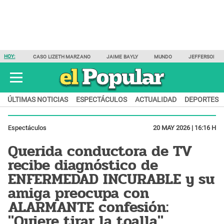
HOY:
CASO LIZETH MARZANO
JAIME BAYLY
MUNDO
JEFFERSON F
ÚLTIMAS NOTICIAS
ESPECTÁCULOS
ACTUALIDAD
DEPORTES
Espectáculos
20 MAY 2026 | 16:16 H
Querida conductora de TV
recibe diagnóstico de
ENFERMEDAD INCURABLE y su
amiga preocupa con
ALARMANTE confesión:
"Quiere tirar la toalla"