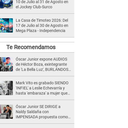
10 de Julio al 31 de Agosto en
el Jockey Club-Surco
La Casa de Timoteo 2026: Del
17 de Julio al 30 de Agosto en
Mega Plaza - Independencia
Te Recomendamos
Óscar Junior expone AUDIOS
de Héctor Boza, exintegrante
de 'La Bella Luz', BURLÁNDOSE
de Anely Dávila tras acusarlo
de maltrato: "Grábame..."
Mark Vito es grabado SIENDO
'INFIEL' a Leslie Echevarría y
hasta 'embaraza' a mujer que
sería su AMANTE: "¡Eres un
desgraciado! "
Óscar Junior SE DIRIGE a
Naldy Saldaña con
IMPENSADA propuesta como
nuevo líder de 'La Bella Luz' tras
denuncia: "Otro tipo de ley..."