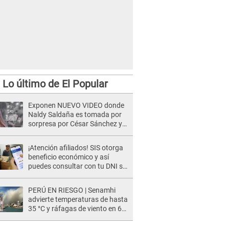
Lo último de El Popular
Exponen NUEVO VIDEO donde
Naldy Saldaña es tomada por
sorpresa por César Sánchez y
ella evidencia su REACCIÓN: Le
agarró la mano
¡Atención afiliados! SIS otorga
beneficio económico y así
puedes consultar con tu DNI si
te corresponde
PERÚ EN RIESGO | Senamhi
advierte temperaturas de hasta
35 °C y ráfagas de viento en 6
regiones del país