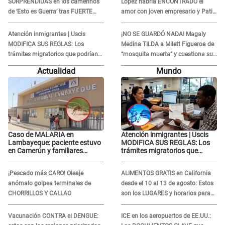
SORPRENDIDAS en los camerinos
López habría ENCONTRADO el
de ‘Esto es Guerra’ tras FUERTE
amor con joven empresario y Pati
ENFRENTAMIENTO con Gabriel
Lorena la ECHA en VIVO
Moisés: “Gracias”
Atención inmigrantes | Uscis
¡NO SE GUARDÓ NADA! Magaly
MODIFICA SUS REGLAS: Los
Medina TILDA a Milett Figueroa de
trámites migratorios que podrían
“mosquita muerta” y cuestiona su
necesitar tu prueba de ADN
RECONCILIACIÓN con Marcelo
Actualidad
Mundo
Tinelli en TV argentina
Caso de MALARIA en
Atención inmigrantes | Uscis
Lambayeque: paciente estuvo
MODIFICA SUS REGLAS: Los
en Camerún y familiares
trámites migratorios que
denuncian demora en
podrían necesitar tu prueba de
tratamiento
ADN
¡Pescado más CARO! Oleaje
ALIMENTOS GRATIS en California
anómalo golpea terminales de
desde el 10 al 13 de agosto: Estos
CHORRILLOS Y CALLAO
son los LUGARES y horarios para
recibir la ayuda
Vacunación CONTRA el DENGUE:
ICE en los aeropuertos de EE.UU.: