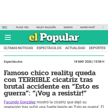
HOY:
PLAZA VEA
NALDY SALDAÑA
MUNDO
MARIO HART
SAM
ÚLTIMAS NOTICIAS
ESPECTÁCULOS
ACTUALIDAD
DEPORTES
Espectáculos
18 MAY 2026 | 15:38 H
Famoso chico reality queda
con TERRIBLE cicatriz tras
brutal accidente en “Esto es
guerra”: “¡Voy a resistir!”
Facundo González
mostró la cicatriz que dejó su
operación tras sufrir una fuerte lesión en ‘Esto es guerra’. El