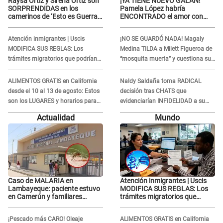
Raysa Ortiz y Sirena Ortiz son
¡YA TIENE NUEVO GALÁN!
SORPRENDIDAS en los
Pamela López habría
camerinos de ‘Esto es Guerra’
ENCONTRADO el amor con
tras FUERTE
joven empresario y Pati Lorena
ENFRENTAMIENTO con
la ECHA en VIVO
Atención inmigrantes | Uscis
¡NO SE GUARDÓ NADA! Magaly
Gabriel Moisés: “Gracias”
MODIFICA SUS REGLAS: Los
Medina TILDA a Milett Figueroa de
trámites migratorios que podrían
“mosquita muerta” y cuestiona su
necesitar tu prueba de ADN
RECONCILIACIÓN con Marcelo
Tinelli en TV argentina
ALIMENTOS GRATIS en California
Naldy Saldaña toma RADICAL
desde el 10 al 13 de agosto: Estos
decisión tras CHATS que
son los LUGARES y horarios para
evidenciarían INFIDELIDAD a su
recibir la ayuda
novio con animador de 'La Bella
Actualidad
Mundo
Luz': "Un día..."
Caso de MALARIA en
Atención inmigrantes | Uscis
Lambayeque: paciente estuvo
MODIFICA SUS REGLAS: Los
en Camerún y familiares
trámites migratorios que
denuncian demora en
podrían necesitar tu prueba de
tratamiento
ADN
¡Pescado más CARO! Oleaje
ALIMENTOS GRATIS en California