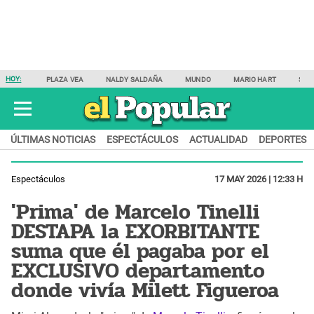
HOY:
PLAZA VEA
NALDY SALDAÑA
MUNDO
MARIO HART
SAM
ÚLTIMAS NOTICIAS
ESPECTÁCULOS
ACTUALIDAD
DEPORTES
Espectáculos
17 MAY 2026 | 12:33 H
'Prima' de Marcelo Tinelli
DESTAPA la EXORBITANTE
suma que él pagaba por el
EXCLUSIVO departamento
donde vivía Milett Figueroa