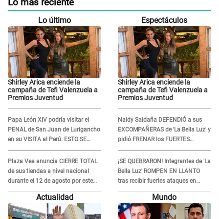
Lo más reciente
Lo último
Espectáculos
Shirley Arica enciende la
Shirley Arica enciende la
campaña de Tefi Valenzuela a
campaña de Tefi Valenzuela a
Premios Juventud
Premios Juventud
Papa León XIV podría visitar el
Naldy Saldaña DEFENDIÓ a sus
PENAL de San Juan de Lurigancho
EXCOMPAÑERAS de 'La Bella Luz' y
en su VISITA al Perú: ESTO SE
pidió FRENAR los FUERTES
SABE
ATAQUES en redes: “Aquí el único
culpable...”
Plaza Vea anuncia CIERRE TOTAL
¡SE QUEBRARON! Integrantes de 'La
de sus tiendas a nivel nacional
Bella Luz' ROMPEN EN LLANTO
durante el 12 de agosto por este
tras recibir fuertes ataques en
MOTIVO
redes por DENUNCIA de acoso
Actualidad
Mundo
contra Naldy Saldaña