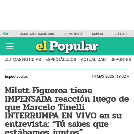
HOY:
CASO LIZETH MARZANO
JAIME BAYLY
MUNDO
JEFFERSON F
ÚLTIMAS NOTICIAS
ESPECTÁCULOS
ACTUALIDAD
DEPORTES
Espectáculos
14 MAY 2026 | 18:02 H
Milett Figueroa tiene
IMPENSADA reacción luego de
que Marcelo Tinelli
INTERRUMPA EN VIVO en su
entrevista: “Tú sabes que
estábamos juntos”