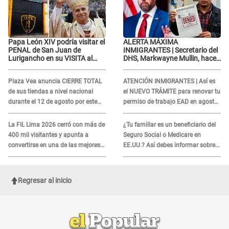
Papa León XIV podría visitar el
ALERTA MÁXIMA
PENAL de San Juan de
INMIGRANTES | Secretario del
Lurigancho en su VISITA al
DHS, Markwayne Mullin, hace
Perú: ESTO SE SABE
alarmante declaración: "Ahora
vamos por ellos"
Plaza Vea anuncia CIERRE TOTAL
ATENCIÓN INMIGRANTES | Así es
de sus tiendas a nivel nacional
el NUEVO TRÁMITE para renovar tu
durante el 12 de agosto por este
permiso de trabajo EAD en agosto
MOTIVO
del 2026
La FIL Lima 2026 cerró con más de
¿Tu familiar es un beneficiario del
400 mil visitantes y apunta a
Seguro Social o Medicare en
convertirse en una de las mejores
EE.UU.? Así debes informar sobre
ferias de Latinoamérica
su muerte para EVITAR COBROS
Regresar al inicio