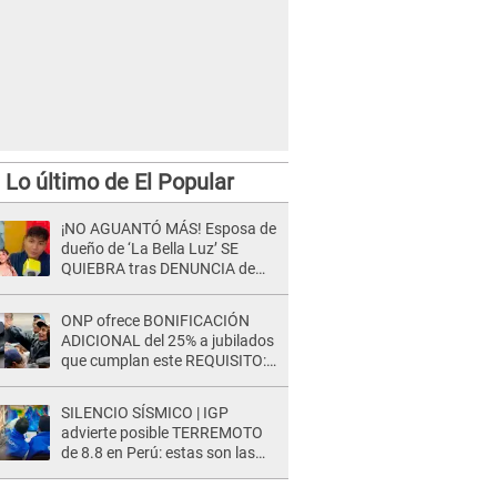
Lo último de El Popular
¡NO AGUANTÓ MÁS! Esposa de
dueño de ‘La Bella Luz’ SE
QUIEBRA tras DENUNCIA de
Héctor Boza y ARREMETE
contra Claudia Salazar
ONP ofrece BONIFICACIÓN
ADICIONAL del 25% a jubilados
que cumplan este REQUISITO:
revisa si accedes aquí
SILENCIO SÍSMICO | IGP
advierte posible TERREMOTO
de 8.8 en Perú: estas son las
zonas más expuestas