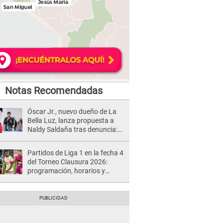
Notas Recomendadas
Óscar Jr., nuevo dueño de La
Bella Luz, lanza propuesta a
Naldy Saldaña tras denuncia:
“Va a haber otro tipo de ley”
Partidos de Liga 1 en la fecha 4
del Torneo Clausura 2026:
programación, horarios y
dónde ver