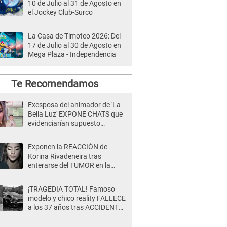
10 de Julio al 31 de Agosto en
el Jockey Club-Surco
La Casa de Timoteo 2026: Del
17 de Julio al 30 de Agosto en
Mega Plaza - Independencia
Te Recomendamos
Exesposa del animador de 'La
Bella Luz' EXPONE CHATS que
evidenciarían supuesto
romance clandestino con Naldy
Saldaña, pese a tener pareja
Exponen la REACCIÓN de
Korina Rivadeneira tras
enterarse del TUMOR en la
cabeza de Mario Hart: "Ella
estaba muy..."
¡TRAGEDIA TOTAL! Famoso
modelo y chico reality FALLECE
a los 37 años tras ACCIDENTE
durante la grabación de un
comercial