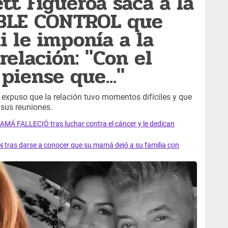
tt Figueroa saca a la
BLE CONTROL que
i le imponía a la
relación: "Con el
piense que..."
expuso que la relación tuvo momentos difíciles y que
 sus reuniones.
AMÁ FALLECIÓ tras luchar contra el cáncer y le dedican
 tras darse a conocer que su mamá dejó a su familia con