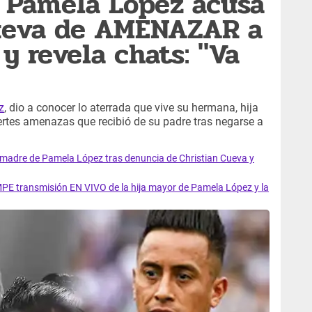
 Pamela López acusa
Cueva de AMENAZAR a
 y revela chats: "Va
z
, dio a conocer lo aterrada que vive su hermana, hija
ertes amenazas que recibió de su padre tras negarse a
adre de Pamela López tras denuncia de Christian Cueva y
E transmisión EN VIVO de la hija mayor de Pamela López y la