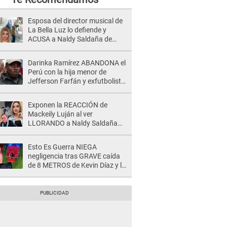
Esposa del director musical de
La Bella Luz lo defiende y
ACUSA a Naldy Saldaña de
tener una relación con él y
otros integrantes
Darinka Ramírez ABANDONA el
Perú con la hija menor de
Jefferson Farfán y exfutbolista
REACCIONA: "A ti que..."
Exponen la REACCIÓN de
Mackeily Luján al ver
LLORANDO a Naldy Saldaña
tras AGRESIÓN de director de
'La Bella Luz': Esto hizo
Esto Es Guerra NIEGA
negligencia tras GRAVE caída
de 8 METROS de Kevin Díaz y lo
SEÑALAN: "No adoptó la
postura correcta"