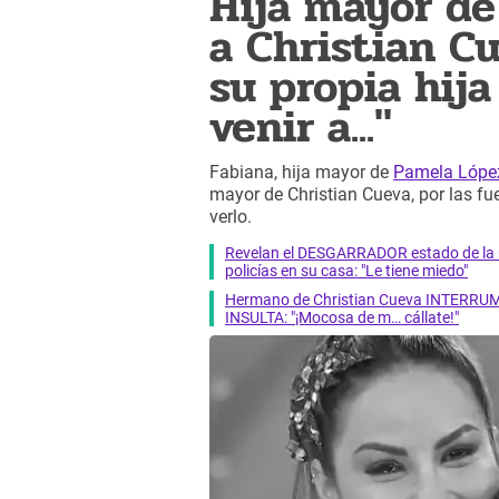
Hija mayor de
a Christian 
su propia hija
venir a..."
Fabiana, hija mayor de
Pamela Lópe
mayor de Christian Cueva, por las fu
verlo.
Revelan el DESGARRADOR estado de la m
policías en su casa: "Le tiene miedo"
Hermano de Christian Cueva INTERRUMP
INSULTA: "¡Mocosa de m… cállate!"