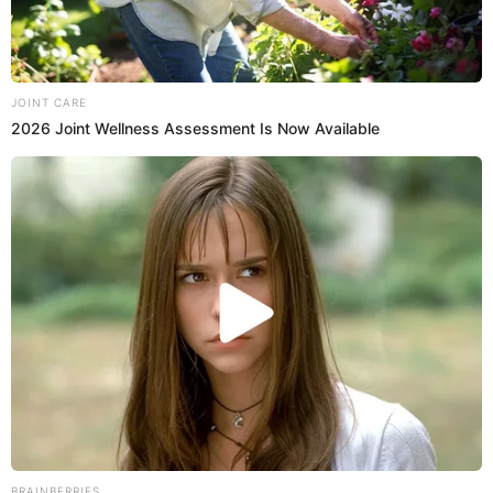
Videos
Revelan el DESGARRADOR estado de la
madre de Pamela López tras denuncia de
Christian Cueva y policías en su casa: "Le
tiene miedo"
Fabiana, la hija mayor de Pamela López, expresó su
rechazo a denuncia de Christian Cueva contra Beatriz
Solórzano, su abuela, y expresó el duro estado tras la
llegada de la policía y acciones legales en su contra por
presuntamente no haberlo dejado ver a su hija enferma y
auxiliarla. "Está mayor y sus nervios la tienen de punta, me
da miedo que esto la ataque tanto que le pueda pasar",
dijo agregando que la mujer le tiene miedo a 'Aladino'.