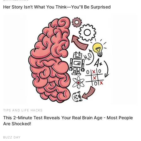
12 de mayo de 2026
Compartir:
Viviana Regalado
@
https://twitter.com/VivianaReg98538
elpopular.pe
elpopular.pe
12 May 2026 | 13:42 h
Actualizado
12 May 2026 | 13:42 h