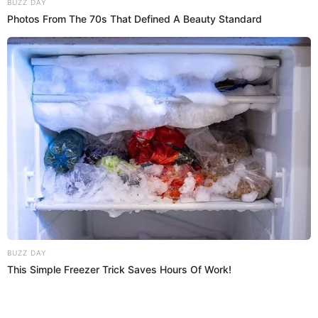
Regresar al inicio
Quiénes somos
Contáctanos
Políticas y Estándares
Términos de uso
Enlaces de interés
Redes Sociales