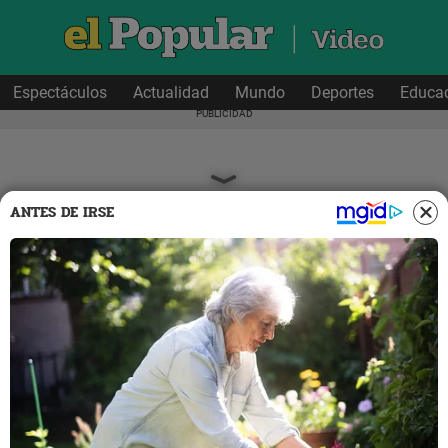
Espectáculos
Actualidad
Mundo
Deportes
Educa
ANTES DE IRSE