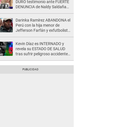
DURO testimonio ante FUERTE
DENUNCIA de Naldy Saldaña
contra director: "Cualquier
acusación de apañamiento..."
Darinka Ramírez ABANDONA el
Perú con la hija menor de
Jefferson Farfán y exfutbolista
REACCIONA: "A ti que..."
Kevin Díaz es INTERNADO y
revela su ESTADO DE SALUD
tras sufrir peligroso accidente
en 'EEG' y caer desde altura de
ocho metros