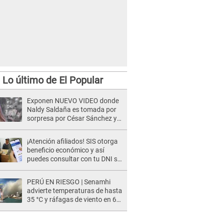
Lo último de El Popular
Exponen NUEVO VIDEO donde
Naldy Saldaña es tomada por
sorpresa por César Sánchez y
ella evidencia su REACCIÓN: Le
agarró la mano
¡Atención afiliados! SIS otorga
beneficio económico y así
puedes consultar con tu DNI si
te corresponde
PERÚ EN RIESGO | Senamhi
advierte temperaturas de hasta
35 °C y ráfagas de viento en 6
regiones del país