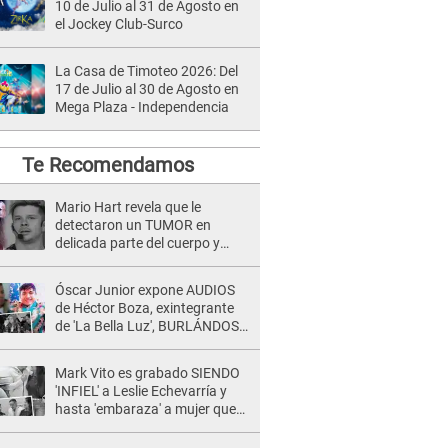
10 de Julio al 31 de Agosto en
el Jockey Club-Surco
La Casa de Timoteo 2026: Del
17 de Julio al 30 de Agosto en
Mega Plaza - Independencia
Te Recomendamos
Mario Hart revela que le
detectaron un TUMOR en
delicada parte del cuerpo y
expone diagnóstico: "Dolores
muy fuertes..."
Óscar Junior expone AUDIOS
de Héctor Boza, exintegrante
de 'La Bella Luz', BURLÁNDOSE
de Anely Dávila tras acusarlo
de maltrato: "Grábame..."
Mark Vito es grabado SIENDO
'INFIEL' a Leslie Echevarría y
hasta 'embaraza' a mujer que
sería su AMANTE: "¡Eres un
desgraciado! "