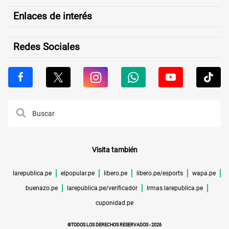
Enlaces de interés
Redes Sociales
Visita también
larepublica.pe
elpopular.pe
libero.pe
libero.pe/esports
wapa.pe
buenazo.pe
larepublica.pe/verificador
lrmas.larepublica.pe
cuponidad.pe
©TODOS LOS DERECHOS RESERVADOS -
2026