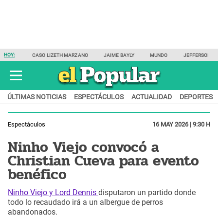
HOY:
CASO LIZETH MARZANO
JAIME BAYLY
MUNDO
JEFFERSON F
ÚLTIMAS NOTICIAS
ESPECTÁCULOS
ACTUALIDAD
DEPORTES
Espectáculos
16 MAY 2026 | 9:30 H
Ninho Viejo convocó a
Christian Cueva para evento
benéfico
Ninho Viejo y Lord Dennis
disputaron un partido donde
todo lo recaudado irá a un albergue de perros
abandonados.