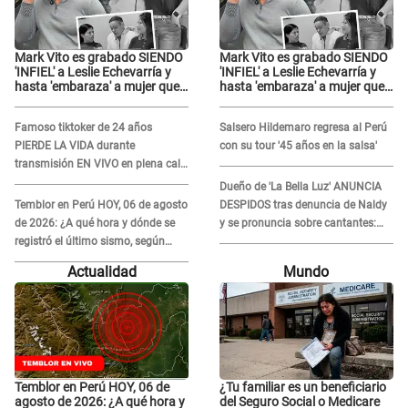
Mark Vito es grabado SIENDO
Mark Vito es grabado SIENDO
'INFIEL' a Leslie Echevarría y
'INFIEL' a Leslie Echevarría y
hasta 'embaraza' a mujer que
hasta 'embaraza' a mujer que
sería su AMANTE: "¡Eres un
sería su AMANTE: "¡Eres un
desgraciado! "
desgraciado! "
Famoso tiktoker de 24 años
Salsero Hildemaro regresa al Perú
PIERDE LA VIDA durante
con su tour '45 años en la salsa'
transmisión EN VIVO en plena calle
y desata conmoción
Dueño de 'La Bella Luz' ANUNCIA
Temblor en Perú HOY, 06 de agosto
DESPIDOS tras denuncia de Naldy
de 2026: ¿A qué hora y dónde se
y se pronuncia sobre cantantes:
registró el último sismo, según
"Mis chicas están siendo
IGP?
vulneradas"
Actualidad
Mundo
Temblor en Perú HOY, 06 de
¿Tu familiar es un beneficiario
agosto de 2026: ¿A qué hora y
del Seguro Social o Medicare