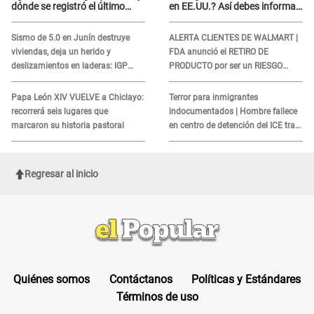
dónde se registró el último
en EE.UU.? Así debes informar
sismo, según IGP?
sobre su muerte para EVITAR
COBROS
Sismo de 5.0 en Junín destruye
ALERTA CLIENTES DE WALMART |
viviendas, deja un herido y
FDA anunció el RETIRO DE
deslizamientos en laderas: IGP
PRODUCTO por ser un RIESGO
alerta sobre posibles réplicas
MORTAL para consumidores: ¿Cuál
es?
Papa León XIV VUELVE a Chiclayo:
Terror para inmigrantes
recorrerá seis lugares que
indocumentados | Hombre fallece
marcaron su historia pastoral
en centro de detención del ICE tras
sufrir una "emergencia médica"
Regresar al inicio
Quiénes somos
Contáctanos
Políticas y Estándares
Términos de uso