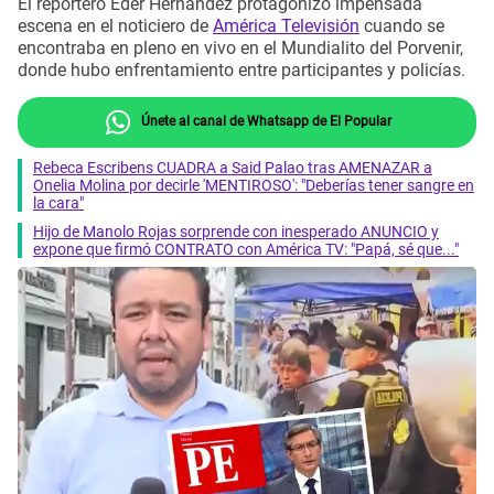
El reportero Eder Hernández protagonizó impensada
escena en el noticiero de
América Televisión
cuando se
encontraba en pleno en vivo en el Mundialito del Porvenir,
donde hubo enfrentamiento entre participantes y policías.
Únete al canal de Whatsapp de El Popular
Rebeca Escribens CUADRA a Said Palao tras AMENAZAR a
Onelia Molina por decirle 'MENTIROSO': "Deberías tener sangre en
la cara"
Hijo de Manolo Rojas sorprende con inesperado ANUNCIO y
expone que firmó CONTRATO con América TV: "Papá, sé que..."