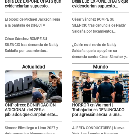
Bella Luz' EXPONE CHATS que
Bella Luz' EXPONE CHATS que
evidenciarían supuesto
evidenciarían supuesto
romance clandestino con
romance clandestino con
Naldy Saldaña, pese a tener
Naldy Saldaña, pese a tener
El biopic de Michael Jackson llega
César Sánchez ROMPE SU
pareja
pareja
a la pantalla de DIRECTV
SILENCIO tras denuncia de Naldy
Saldaña por tocamientos
indebidos: "Pido respetar la
César Sánchez ROMPE SU
presunción de inocencia"
SILENCIO tras denuncia de Naldy
¿Quién es el novio de Naldy
Saldaña por tocamientos
Saldaña que la apoyó en su
indebidos: "Pido respetar la
denuncia contra César Sánchez y
presunción de inocencia"
confrontó al dueño de 'La Bella
Actualidad
Mundo
Luz'?
ONP ofrece BONIFICACIÓN
HORROR en Walmart |
ADICIONAL del 25% a
Trabajador es DENUNCIADO
jubilados que cumplan este
por agresión sexual a una
REQUISITO: revisa si accedes
cliente y su respuesta
aquí
INDIGNÓ A TODOS
Simone Biles llega a Lima 2027 y
ALERTA CONDUCTORES | Nueva
deja mensaje a jóvenes atletas:
York, Los Ángeles y Houston