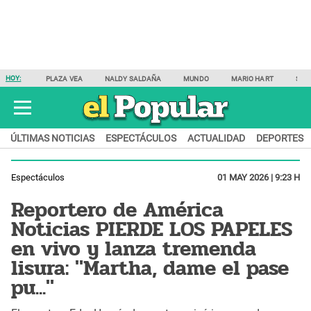
HOY:
PLAZA VEA
NALDY SALDAÑA
MUNDO
MARIO HART
SAM
ÚLTIMAS NOTICIAS
ESPECTÁCULOS
ACTUALIDAD
DEPORTES
Espectáculos
01 MAY 2026 | 9:23 H
Reportero de América
Noticias PIERDE LOS PAPELES
en vivo y lanza tremenda
lisura: "Martha, dame el pase
pu..."