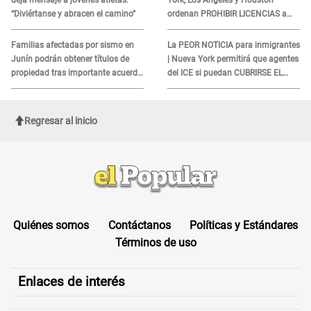
“Diviértanse y abracen el camino”
ordenan PROHIBIR LICENCIAS a
quienes no presenten ESTE
DOCUMENTO
Familias afectadas por sismo en
La PEOR NOTICIA para inmigrantes
Junín podrán obtener títulos de
| Nueva York permitirá que agentes
propiedad tras importante acuerdo
del ICE si puedan CUBRIRSE EL
de Cofopri
ROSTRO
Regresar al inicio
Quiénes somos
Contáctanos
Políticas y Estándares
Términos de uso
Enlaces de interés