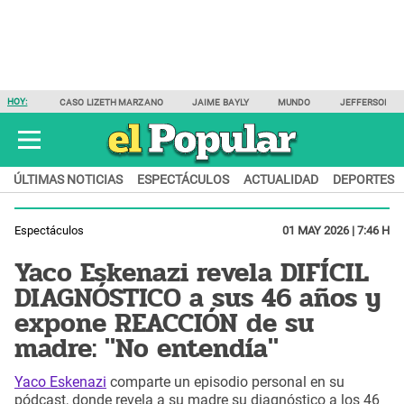
HOY:
CASO LIZETH MARZANO
JAIME BAYLY
MUNDO
JEFFERSON F
ÚLTIMAS NOTICIAS
ESPECTÁCULOS
ACTUALIDAD
DEPORTES
Espectáculos
01 MAY 2026 | 7:46 H
Yaco Eskenazi revela DIFÍCIL
DIAGNÓSTICO a sus 46 años y
expone REACCIÓN de su
madre: "No entendía"
Yaco Eskenazi
comparte un episodio personal en su
pódcast, donde revela a su madre su diagnóstico a los 46