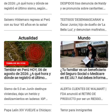
de 2026: ¿A qué hora y dónde se
DESPIDOS tras denuncia de Naldy
registró el último sismo, según
y se pronuncia sobre cantantes:
IGP?
"Mis chicas están siendo
vulneradas"
Salsero Hildemaro regresa al Perú
TESTIGOS 'DESENMASCARAN' a
con su tour '45 años en la salsa'
Óscar Junior, hijo de dueño de 'La
Bella Luz', y denuncian maltratos
en la orquesta: "Los humilla..."
Actualidad
Mundo
Temblor en Perú HOY, 06 de
¿Tu familiar es un beneficiario
agosto de 2026: ¿A qué hora y
del Seguro Social o Medicare
dónde se registró el último
en EE.UU.? Así debes informar
sismo, según IGP?
sobre su muerte para EVITAR
COBROS
Sismo de 5.0 en Junín destruye
ALERTA CLIENTES DE WALMART |
viviendas, deja un herido y
FDA anunció el RETIRO DE
deslizamientos en laderas: IGP
PRODUCTO por ser un RIESGO
alerta sobre posibles réplicas
MORTAL para consumidores: ¿Cuál
es?
Papa León XIV VUELVE a Chiclayo:
Terror para inmigrantes