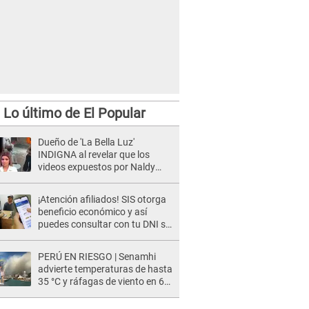
Lo último de El Popular
Dueño de 'La Bella Luz'
INDIGNA al revelar que los
videos expuestos por Naldy
Saldaña pueden ser EDITADOS:
"Yo tengo sus dos visitas..."
¡Atención afiliados! SIS otorga
beneficio económico y así
puedes consultar con tu DNI si
te corresponde
PERÚ EN RIESGO | Senamhi
advierte temperaturas de hasta
35 °C y ráfagas de viento en 6
regiones del país