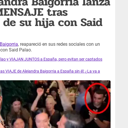
ndra Baigorria lanza
ENSAJE tras
 de su hija con Said
Baigorria
, reapareció en sus redes sociales con un
 con Said Palao.
lao y VIAJAN JUNTOS a España, pero evitan ser captados
as VIAJE de Alejandra Baigorria a España sin él: ¿La va a