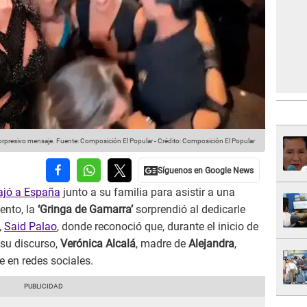
sorpresivo mensaje.
Fuente: Composición El Popular
-
Crédito: Composición El Popular
iajó a España
junto a su familia para asistir a una
ento, la
‘Gringa de Gamarra’
sorprendió al dedicarle
,
Said Palao
, donde reconoció que, durante el inicio de
 su discurso,
Verónica Alcalá
, madre de
Alejandra
,
 en redes sociales.