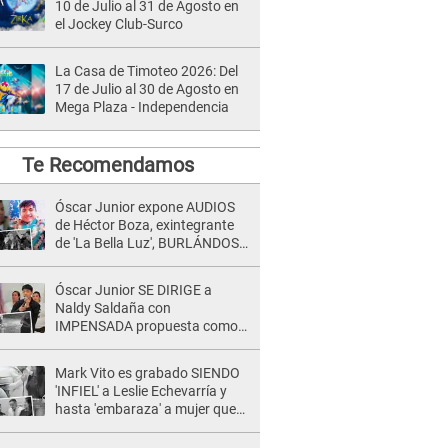
10 de Julio al 31 de Agosto en
el Jockey Club-Surco
La Casa de Timoteo 2026: Del
17 de Julio al 30 de Agosto en
Mega Plaza - Independencia
Te Recomendamos
Óscar Junior expone AUDIOS
de Héctor Boza, exintegrante
de 'La Bella Luz', BURLÁNDOSE
de Anely Dávila tras acusarlo
de maltrato: "Grábame..."
Óscar Junior SE DIRIGE a
Naldy Saldaña con
IMPENSADA propuesta como
nuevo líder de 'La Bella Luz' tras
denuncia: "Otro tipo de ley..."
Mark Vito es grabado SIENDO
'INFIEL' a Leslie Echevarría y
hasta 'embaraza' a mujer que
sería su AMANTE: "¡Eres un
desgraciado! "