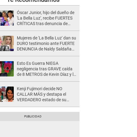
Óscar Junior, hijo del dueño de
'La Bella Luz', recibe FUERTES
CRÍTICAS tras denuncia de
Naldy Saldaña contra su tío:
"Cómplice"
Mujeres de 'La Bella Luz' dan su
DURO testimonio ante FUERTE
DENUNCIA de Naldy Saldaña
contra director: "Cualquier
acusación de apañamiento..."
Esto Es Guerra NIEGA
negligencia tras GRAVE caída
de 8 METROS de Kevin Díaz y lo
SEÑALAN: "No adoptó la
postura correcta"
Kenji Fujimori decide NO
CALLAR MÁS y destapa el
VERDADERO estado de su
relación familiar con Keiko
Fujimori: "Mi familia es Érika, mi
suegra..."