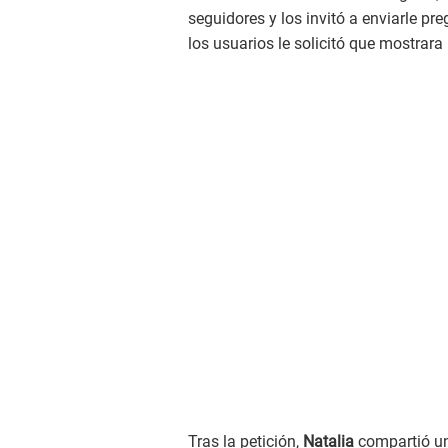
seguidores y los invitó a enviarle pr
los usuarios le solicitó que mostrar
Tras la petición,
Natalia
compartió una