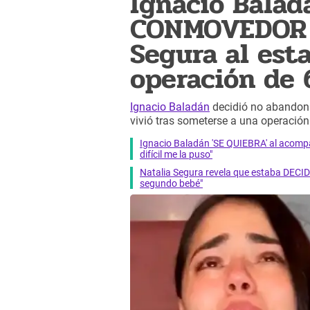
Ignacio Balad
CONMOVEDOR g
Segura al est
operación de 6
Ignacio Baladán
decidió no abandona
vivió tras someterse a una operación.
Ignacio Baladán 'SE QUIEBRA' al acomp
difícil me la puso"
Natalia Segura revela que estaba DEC
segundo bebé"