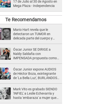
17 de Julio al 30 de Agosto en
Mega Plaza - Independencia
Te Recomendamos
Mario Hart revela que le
detectaron un TUMOR en
delicada parte del cuerpo y
expone diagnóstico: "Dolores
muy fuertes..."
Óscar Junior SE DIRIGE a
Naldy Saldaña con
IMPENSADA propuesta como
nuevo líder de 'La Bella Luz' tras
denuncia: "Otro tipo de ley..."
Óscar Junior expone AUDIOS
de Héctor Boza, exintegrante
de 'La Bella Luz', BURLÁNDOSE
de Anely Dávila tras acusarlo
de maltrato: "Grábame..."
Mark Vito es grabado SIENDO
'INFIEL' a Leslie Echevarría y
hasta 'embaraza' a mujer que
sería su AMANTE: "¡Eres un
desgraciado! "