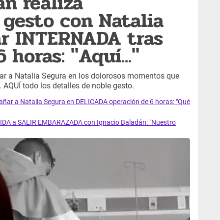
án realiza
esto con Natalia
ar INTERNADA tras
 horas: "Aquí..."
r a Natalia Segura en los dolorosos momentos que
 AQUÍ todo los detalles de noble gesto.
añar a Natalia Segura en DELICADA operación de 6 horas: "Qué
IDIDA a SALIR EMBARAZADA con Ignacio Baladán: "Nuestro