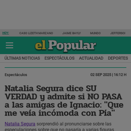
HOY:
CASO LIZETH MARZANO
JAIME BAYLY
MUNDO
JEFFERSON F
ÚLTIMAS NOTICIAS
ESPECTÁCULOS
ACTUALIDAD
DEPORTES
Espectáculos
02 SEP 2025 | 16:12 H
Natalia Segura dice SU
VERDAD y admite si NO PASA
a las amigas de Ignacio: "Que
me veía incómoda con Pía"
Natalia Segura
sorprendió al pronunciarse sobre las
especulaciones sobre que no pasaría a varias figuras