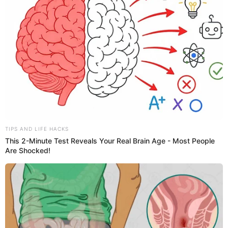
vez
. La colombiana reveló que, aunque inicialmente
pensaba esperar algunos años, ahora siente con fuerza la
ilusión de darle un hermano o hermana a su
hijo Lucca
.
Incluso compartió con humor cómo este sentimiento la
hace preguntarse si es algo común entre las mamás
primerizas, generando una ola de reacciones y
comentarios entre sus fans.