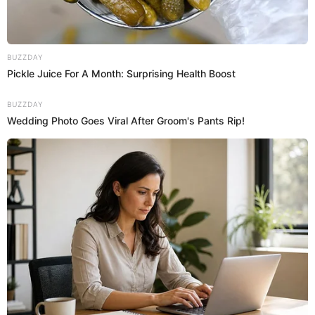
alguien con quien compartir y crecer”
, comentó. Pese a que
en un inicio había conversado con su esposo sobre la idea
de esperar dos o tres años más, su instinto maternal
parece haber cambiado los planes.
SOBRE EL AUTOR:
ANTUANE CALDERÓN
Periodista especializada en espectáculos nacionales e
internacionales. Licenciada de la Universidad Privada del
Norte. Redactor en El Popular. Interesada en temas
relacionados al entretenimiento, cultura, redes sociales, cine
y televisión.