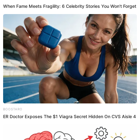
"Todas las personas que decían que buscara, que qué
pasaba con Alejandra...
aquí no hay secretos de nada y
segundo, todas las personas que fueron a la fiesta fueron
bienvenidas,
me caen súiper bien todas y de hecho si
hubiera alguien que no me cayera bien o no me agradara
mi esposo no lo invitaría"
, agregó.
PUEDES VER:
Ignacio Baladán comparte DESGARRADORA
publicación junto a su bebé y hace
CONTUNDENTE anuncio: "No necesito ADN"
Natalia Segura habla sobre tener un
segundo embarazo
Días atrás,
Natalia Segura
sorprendió a sus seguidores al
confesar su deseo de convertirse en madre por segunda