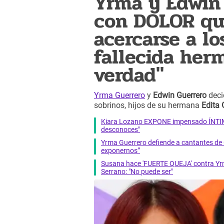
Yrma y Edwin 
con DOLOR q
acercarse a lo
fallecida herm
verdad"
Yrma Guerrero
y
Edwin Guerrero
deci
sobrinos, hijos de su hermana
Edita 
Kiara Lozano EXPONE impensado ÍNTIMO 
desconoces"
Yrma Guerrero defiende a cantantes de
exponernos”
Susana hace 'FUERTE QUEJA' contra Y
Serrano: "No puede ser"