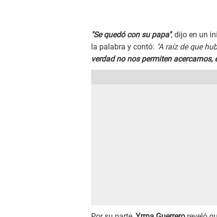
"Se quedó con su papa"
, dijo en un 
la palabra y contó:
"A raíz de que h
verdad no nos permiten acercarnos, e
Por su parte,
Yrma Guerrero
reveló q