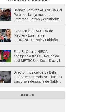
Darinka Ramírez ABANDONA el
Perú con la hija menor de
Jefferson Farfán y exfutbolista
REACCIONA: "A ti que..."
Exponen la REACCIÓN de
Mackeily Luján al ver
LLORANDO a Naldy Saldaña
tras AGRESIÓN de director de
'La Bella Luz': Esto hizo
Esto Es Guerra NIEGA
negligencia tras GRAVE caída
de 8 METROS de Kevin Díaz y lo
SEÑALAN: "No adoptó la
postura correcta"
Director musical de 'La Bella
Luz' se encontraría NO HABIDO
tras grave denuncia de Naldy
Saldaña: ¿Dónde está César
Sánchez?