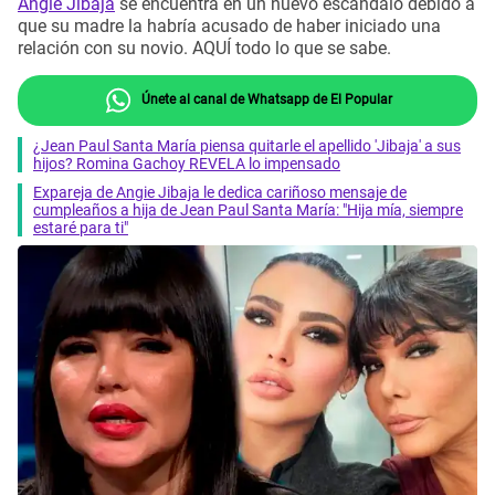
Angie Jibaja
se encuentra en un nuevo escándalo debido a
que su madre la habría acusado de haber iniciado una
relación con su novio. AQUÍ todo lo que se sabe.
Únete al canal de Whatsapp de El Popular
¿Jean Paul Santa María piensa quitarle el apellido 'Jibaja' a sus
hijos? Romina Gachoy REVELA lo impensado
Expareja de Angie Jibaja le dedica cariñoso mensaje de
cumpleaños a hija de Jean Paul Santa María: "Hija mía, siempre
estaré para ti"