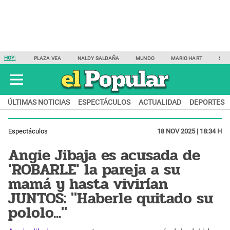
HOY:
PLAZA VEA
NALDY SALDAÑA
MUNDO
MARIO HART
SAM
ÚLTIMAS NOTICIAS
ESPECTÁCULOS
ACTUALIDAD
DEPORTES
Espectáculos
18 NOV 2025 | 18:34 H
Angie Jibaja es acusada de
'ROBARLE' la pareja a su
mamá y hasta vivirían
JUNTOS: "Haberle quitado su
pololo..."