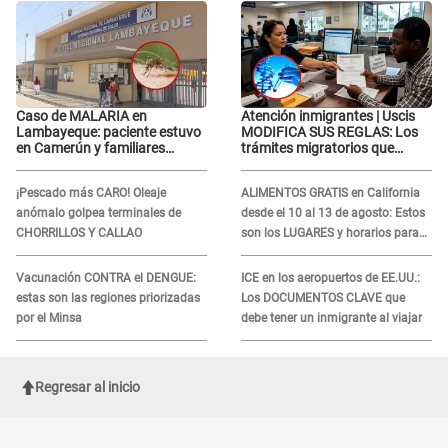
Caso de MALARIA en
Atención inmigrantes | Uscis
Lambayeque: paciente estuvo
MODIFICA SUS REGLAS: Los
en Camerún y familiares
trámites migratorios que
denuncian demora en
podrían necesitar tu prueba de
tratamiento
ADN
¡Pescado más CARO! Oleaje
ALIMENTOS GRATIS en California
anómalo golpea terminales de
desde el 10 al 13 de agosto: Estos
CHORRILLOS Y CALLAO
son los LUGARES y horarios para
recibir la ayuda
Vacunación CONTRA el DENGUE:
ICE en los aeropuertos de EE.UU.:
estas son las regiones priorizadas
Los DOCUMENTOS CLAVE que
por el Minsa
debe tener un inmigrante al viajar
Regresar al inicio