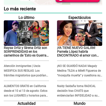
Lo más reciente
Lo último
Espectáculos
Raysa Ortiz y Sirena Ortiz son
¡YA TIENE NUEVO GALÁN!
SORPRENDIDAS en los
Pamela López habría
camerinos de ‘Esto es Guerra’
ENCONTRADO el amor con
tras FUERTE
joven empresario y Pati Lorena
ENFRENTAMIENTO con
la ECHA en VIVO
Atención inmigrantes | Uscis
¡NO SE GUARDÓ NADA! Magaly
Gabriel Moisés: “Gracias”
MODIFICA SUS REGLAS: Los
Medina TILDA a Milett Figueroa de
trámites migratorios que podrían
“mosquita muerta” y cuestiona su
necesitar tu prueba de ADN
RECONCILIACIÓN con Marcelo
Tinelli en TV argentina
ALIMENTOS GRATIS en California
Naldy Saldaña toma RADICAL
desde el 10 al 13 de agosto: Estos
decisión tras CHATS que
son los LUGARES y horarios para
evidenciarían INFIDELIDAD a su
recibir la ayuda
novio con animador de 'La Bella
Actualidad
Mundo
Luz': "Un día..."